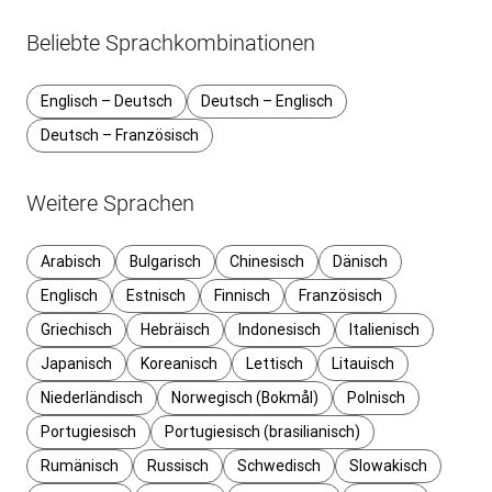
Beliebte Sprachkombinationen
Englisch – Deutsch
Deutsch – Englisch
Deutsch – Französisch
Weitere Sprachen
Arabisch
Bulgarisch
Chinesisch
Dänisch
Englisch
Estnisch
Finnisch
Französisch
Griechisch
Hebräisch
Indonesisch
Italienisch
Japanisch
Koreanisch
Lettisch
Litauisch
Niederländisch
Norwegisch (Bokmål)
Polnisch
Portugiesisch
Portugiesisch (brasilianisch)
Rumänisch
Russisch
Schwedisch
Slowakisch