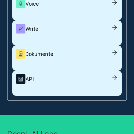
Voice
Write
Dokumente
API