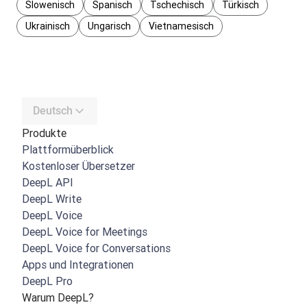
Slowenisch
Spanisch
Tschechisch
Türkisch
Ukrainisch
Ungarisch
Vietnamesisch
Deutsch
Produkte
Plattformüberblick
Kostenloser Übersetzer
DeepL API
DeepL Write
DeepL Voice
DeepL Voice for Meetings
DeepL Voice for Conversations
Apps und Integrationen
DeepL Pro
Warum DeepL?