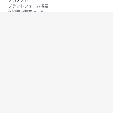
プラットフォーム概要
無料版の翻訳ツール
DeepL API
DeepL Write
DeepL Voice
DeepL Voice for Meetings
DeepL Voice for Conversations
アプリと連携機能
DeepL Pro
DeepLが選ばれる理由
データセキュリティ
高い品質
カスタマイズハブ
アクセシビリティ
機能
文書翻訳
PDF文書の翻訳