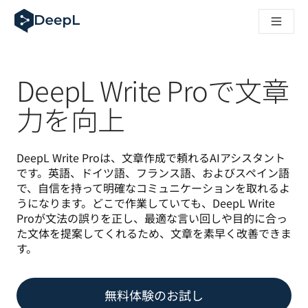
AIエージェント向けDeepL
DeepL Translation Flow：主要なユースケースや
The ROI of AI-native translation
How we brought Swiss German to DeepL
Translation Flowのご紹介：あらゆるチームの翻
DeepL Write Proで文章
エンタープライズ向け言語AIの信頼性を読み解く――Slato
DeepLにおける翻訳品質評価の構築方法
力を向上
高品質なテキスト翻訳からリアルタイム音声翻訳までを支えるD
Building an instantly accessible voice demo with DeepL V
DeepL Write Proは、文章作成で頼れるAIアシスタント
です。英語、ドイツ語、フランス語、およびスペイン語
で、自信を持って明確なコミュニケーションを取れるよ
うになります。どこで作業していても、DeepL Write 
Proが文法の誤りを正し、最適な言い回しや目的に合っ
た文体を提案してくれるため、文章を素早く改善できま
す。
無料体験のお試し