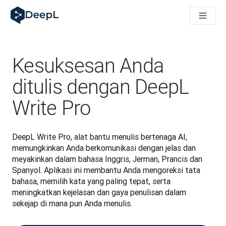
DeepL untuk agen AI
Translation Flow DeepL: Alur kerja baru yang didukung AI un
The ROI of AI-native translation
How we brought Swiss German to DeepL
Temukan Translation Flow: Pelokalan yang mengotomatiskan al
Kesuksesan Anda
Mengurai Makna Kepercayaan dalam AI bahasa perusahaan. D
Sistem Evaluasi Mutu Terjemahan DeepL: Cara Pengembanga
ditulis dengan DeepL
Terjemahan teks berkualitas tinggi ke platform suara real-tim
Write Pro
Building an instantly accessible voice demo with DeepL Voic
DeepL Write Pro, alat bantu menulis bertenaga AI, 
memungkinkan Anda berkomunikasi dengan jelas dan 
meyakinkan dalam bahasa Inggris, Jerman, Prancis dan 
Spanyol. Aplikasi ini membantu Anda mengoreksi tata 
bahasa, memilih kata yang paling tepat, serta 
meningkatkan kejelasan dan gaya penulisan dalam 
sekejap di mana pun Anda menulis.