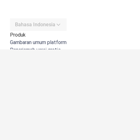
Bahasa Indonesia
Produk
Gambaran umum platform
Penerjemah versi gratis
DeepL API
DeepL Write
DeepL Voice
DeepL Voice for Meetings
DeepL Voice for Conversations
Aplikasi & Integrasi
DeepL Pro
Mengapa DeepL
Keamanan Data
Kualitas
Customization Hub
Aksesibilitas