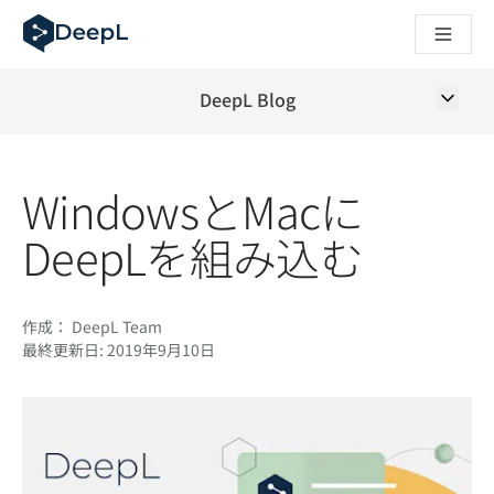
AIエージェント向けDeepL
DeepL Translation Flow：主要なユースケースや
The ROI of AI-native translation
How we brought Swiss German to DeepL
DeepL Blog
Translation Flowのご紹介：あらゆるチームの翻
エンタープライズ向け言語AIの信頼性を読み解く――Slato
DeepLにおける翻訳品質評価の構築方法
WindowsとMacに
高品質なテキスト翻訳からリアルタイム音声翻訳までを支えるD
Building an instantly accessible voice demo with DeepL V
DeepLを組み込む
作成：
DeepL Team
最終更新日:
2019年9月10日