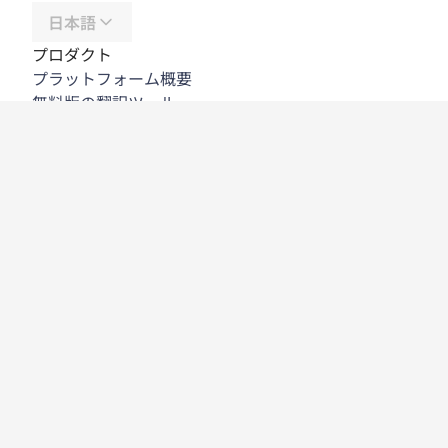
日本語
プロダクト
プラットフォーム概要
無料版の翻訳ツール
DeepL API
DeepL Write
DeepL Voice
DeepL Voice for Meetings
DeepL Voice for Conversations
アプリと連携機能
DeepL Pro
DeepLが選ばれる理由
データセキュリティ
高い品質
カスタマイズハブ
アクセシビリティ
機能