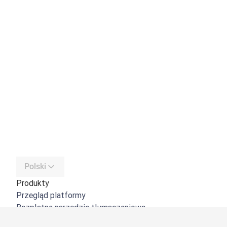
Polski
Produkty
Przegląd platformy
Bezpłatne narzędzie tłumaczeniowe
DeepL API