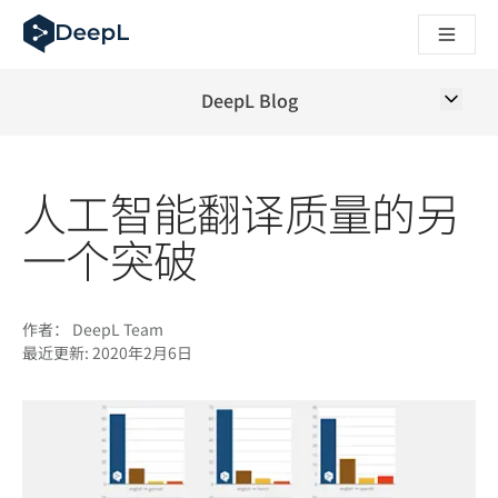
DeepL 人工智能智能体
DeepL Translation Flow：针对关键应用场景和集成的
The ROI of AI-native translation
How we brought Swiss German to DeepL
DeepL Blog
了解 Translation Flow：面向所有需要此类服务的
解读企业级语言人工智能中的信任机制。与Slator的对话
我们如何构建 DeepL 的翻译质量评估系统
人工智能翻译质量的另
从高质量文本翻译到实时语音平台
Building an instantly accessible voice demo with DeepL V
一个突破
作者：
DeepL Team
最近更新:
2020年2月6日