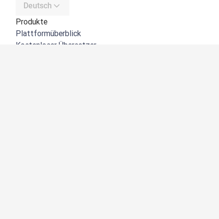
Deutsch
Produkte
Plattformüberblick
Kostenloser Übersetzer
DeepL API
DeepL Write
DeepL Voice
DeepL Voice for Meetings
DeepL Voice for Conversations
Apps und Integrationen
DeepL Pro
Warum DeepL?
Datensicherheit
Produktqualität
Customization Hub
Barrierefreiheit
Funktionen