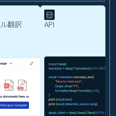
イル翻訳
API