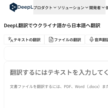
AIエージェント向けDeepL
プロダクト
ソリューション
開発者
DeepL Translation Flow：主要なユースケース
The ROI of AI-native translation
How we brought Swiss German to DeepL
DeepL翻訳でウクライナ語から日本語へ翻訳
Translation Flowのご紹介：あらゆるチーム
エンタープライズ向け言語AIの信頼性を読み解く――Slat
翻訳モード
DeepLにおける翻訳品質評価の構築方法
テキストの翻訳
ファイルの翻訳
音声翻
高品質なテキスト翻訳からリアルタイム音声翻訳までを支え
テキストの翻訳
Building an instantly accessible voice demo with Deep
原文
翻訳するにはテキストを入力して
文書ファイルを翻訳するには、PDF、Word（.docx）ま