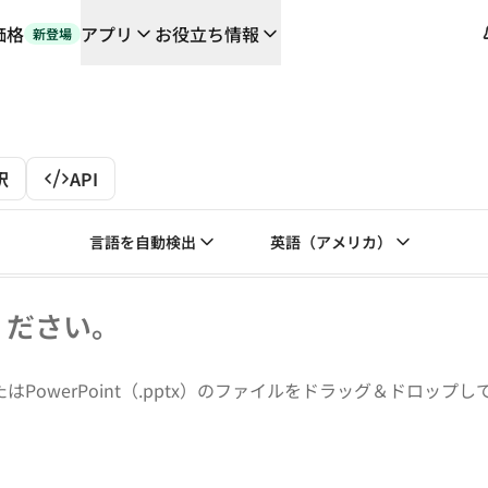
価格
アプリ
お役立ち情報
新登場
や連携機能に対応する、AIを活用した新しいワークフロー
の翻訳ワークフローをエンドツーエンドで自動化するローカライゼーシ
orとの対談
訳
API
るDeepLの言語AI
L Voice API
原文の言語を選んでください。次の言語が選択さ
訳文の言語を選んでく
言語を自動検出
英語（アメリカ）
ください。
たはPowerPoint（.pptx）のファイルをドラッグ＆ドロップ