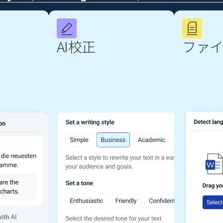
AI校正
ファ