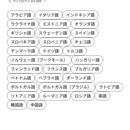
アラビア語
イタリア語
インドネシア語
ウクライナ語
エストニア語
オランダ語
ギリシャ語
スウェーデン語
スペイン語
スロバキア語
スロベニア語
チェコ語
デンマーク語
ドイツ語
トルコ語
ノルウェー語（ブークモール）
ハンガリー語
フィンランド語
フランス語
ブルガリア語
ベトナム語
ヘブライ語
ポーランド語
ポルトガル語
ポルトガル語（ブラジル）
ラトビア語
リトアニア語
ルーマニア語
ロシア語
英語
韓国語
中国語