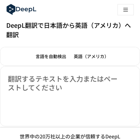
AIエージェント向けDeepL
DeepL Translation Flow：主要なユースケースや
The ROI of AI-native translation
DeepL翻訳で日本語から英語（アメリカ）へ
How we brought Swiss German to DeepL
Translation Flowのご紹介：あらゆるチームの翻
翻訳
エンタープライズ向け言語AIの信頼性を読み解く――Slato
DeepLにおける翻訳品質評価の構築方法
翻訳モード
テキストの翻訳
高品質なテキスト翻訳からリアルタイム音声翻訳までを支えるD
原文の言語を選んでください。次の言語が選
訳文の言語を選んでくだ
言語を自動検出
英語（アメリカ）
Building an instantly accessible voice demo with DeepL V
原文
翻訳するテキストを入力またはペー
ストしてください
世界中の20万社以上の企業が信頼するDeepL