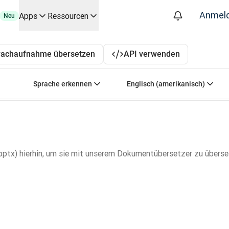
Anmel
Apps
Ressourcen
Neu
 die wichtigsten Anwendungsfälle und Integrationen
DeepL. Beliebt: Englisch-Deutsch, Französisch-De
rachaufnahme übersetzen
API verwenden
g automatisierten Übersetzungsworkflows – für alle Teams, die s
räch mit Slator
Ausgangssprache auswählen. Derzeit ausgewählt:
Zielsprache auswäh
Sprache erkennen
Englisch (amerikanisch)
attform
oice API
pptx) hierhin, um sie mit unserem Dokumentübersetzer zu überse