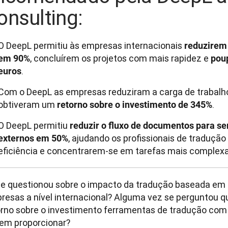
onsulting:
O DeepL permitiu às empresas internacionais
reduzirem
, concluírem os projetos com mais rapidez e
em 90%
pou
.
euros
Com o DeepL as empresas reduziram a carga de trabalh
obtiveram um
.
retorno sobre o investimento de 345%
O DeepL permitiu
reduzir o fluxo de documentos para se
, ajudando os profissionais de traduç
externos em 50%
eficiência e concentrarem-se em tarefas mais complexa
se questionou sobre o impacto da tradução baseada em 
resas a nível internacional? Alguma vez se perguntou qu
orno sobre o investimento ferramentas de tradução com
em proporcionar? 