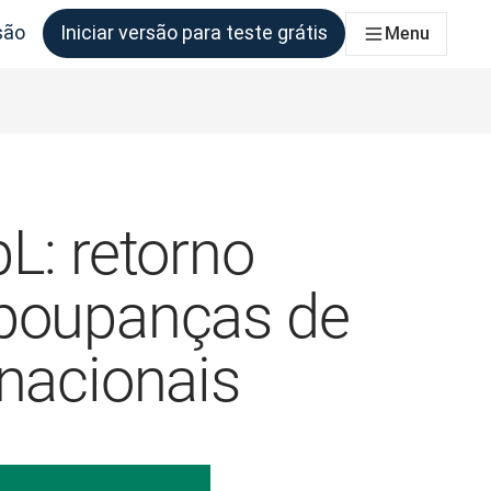
são
Iniciar versão para teste grátis
Menu
as equipas que deles necessitem
L: retorno
 poupanças de
inacionais