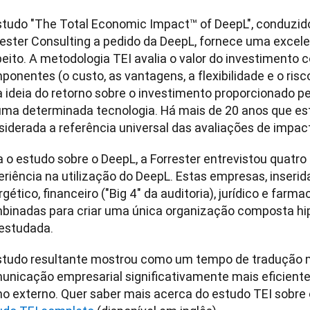
studo "The Total Economic Impact™ of DeepL", conduzid
rester Consulting a pedido da DeepL, fornece uma excelen
peito. A metodologia TEI avalia o valor do investimento 
onentes (o custo, as vantagens, a flexibilidade e o risco
 ideia do retorno sobre o investimento proporcionado pel
uma determinada tecnologia. Há mais de 20 anos que est
siderada a referência universal das avaliações de impa
a o estudo sobre o DeepL, a Forrester entrevistou quatr
riência na utilização do DeepL. Estas empresas, inserida
gético, financeiro ("Big 4" da auditoria), jurídico e farma
binadas para criar uma única organização composta hip
studo resultante mostrou como um tempo de tradução ma
nicação empresarial significativamente mais eficiente, t
o externo. Quer saber mais acerca do estudo TEI sobre 