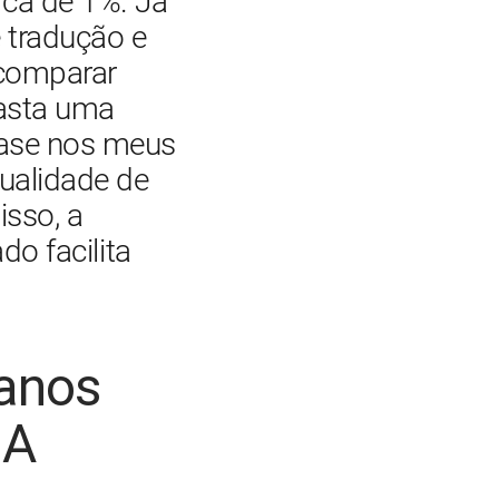
ca de 1%. Já 
 tradução e 
 comparar 
asta uma 
base nos meus 
ualidade de 
sso, a 
o facilita 
anos
IA