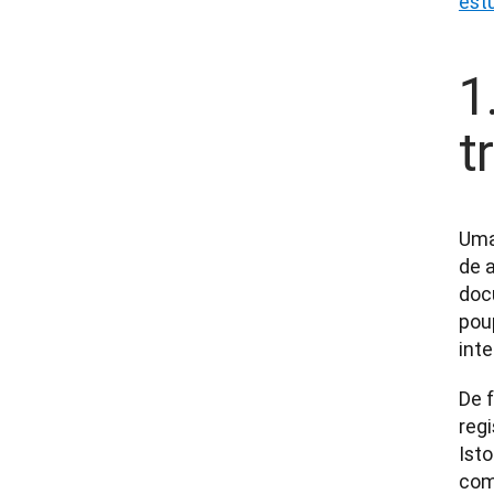
est
1
t
Uma
de 
doc
pou
inte
De 
reg
Ist
com