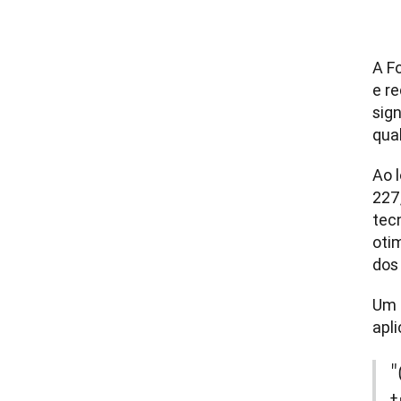
A F
e r
sig
Ao 
227
tec
oti
Um 
apl