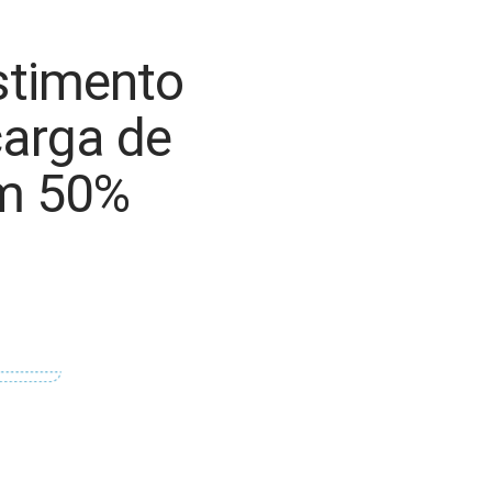
estimento
carga de
em 50%