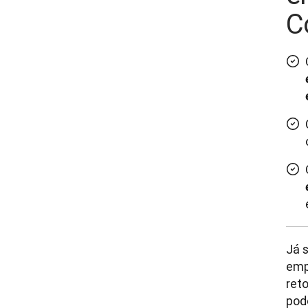
C
Já 
emp
ret
pod