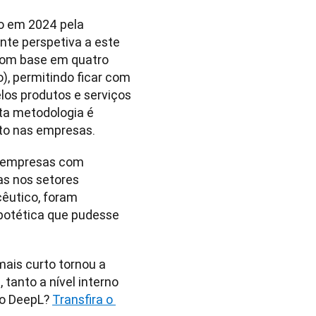
o em 2024 pela 
te perspetiva a este 
com base em quatro 
), permitindo ficar com 
os produtos e serviços 
a metodologia é 
cto nas empresas.
o empresas com 
s nos setores 
cêutico, foram 
otética que pudesse 
is curto tornou a 
anto a nível interno 
o DeepL? 
Transfira o 