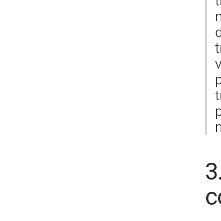
n
d
t
p
t
p
3
c