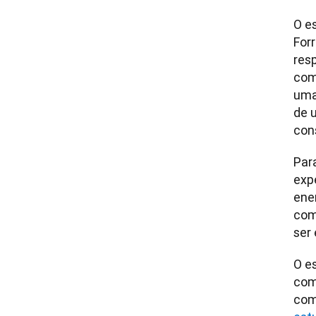
O e
For
res
comp
uma
de 
con
Par
expe
ener
com
O e
comu
com