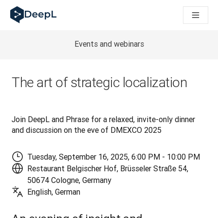
DeepL dla agentów AI
Translation Flow w DeepL: Nowe procesy oparte na AI dla klu
The ROI of AI-native translation
How we brought Swiss German to DeepL
Events and webinars
Poznaj Translation Flow: Lokalizacja, która automatyzuje p
Jak zrozumieć zaufanie do technologii językowej AI w bizne
Jak tworzymy system oceny jakości tłumaczeń dla DeepL
The art of strategic localization
Od tłumaczeń po platformę głosową w czasie rzeczywistym
Building an instantly accessible voice demo with DeepL Voic
Join DeepL and Phrase for a relaxed, invite-only dinner 
and discussion on the eve of DMEXCO 2025
Tuesday, September 16, 2025, 6:00 PM - 10:00 PM
Restaurant Belgischer Hof, Brüsseler Straße 54,
50674 Cologne, Germany
English, German