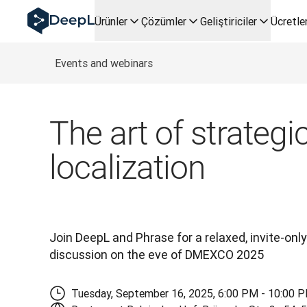
AI ajanları için DeepL
Ürünler
Çözümler
Geliştiriciler
Ücretle
DeepL Translation Flow: Önemli kullanım senaryoları ve ente
The ROI of AI-native translation
How we brought Swiss German to DeepL
Events and webinars
Translation Flow’u Keşfedin: Çeviri iş akışlarını baştan son
Kurumsal Dil Yapay Zekasında Güvenin Şifresini Çözmek. Sla
DeepL için Çeviri Kalite Değerlendirmesini Nasıl Geliştiriyo
The art of strategi
Yüksek kaliteli metin çevirisinden gerçek zamanlı ses plat
Building an instantly accessible voice demo with DeepL V
localization
Join DeepL and Phrase for a relaxed, invite-only
discussion on the eve of DMEXCO 2025
Tuesday, September 16, 2025, 6:00 PM - 10:00 