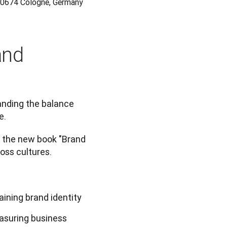
 50674 Cologne, Germany
and
anding the balance 
. 
 the new book "Brand 
ross cultures.
aining brand identity
easuring business