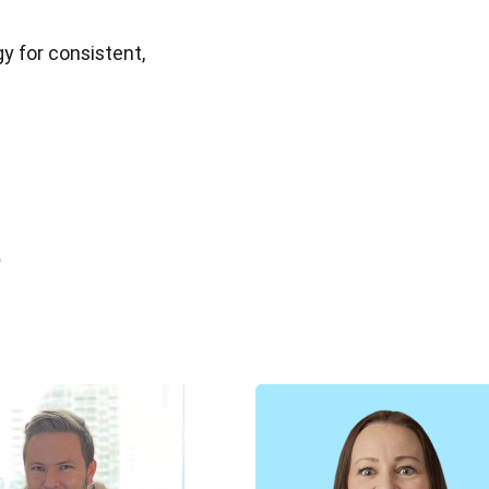
y for consistent,
s