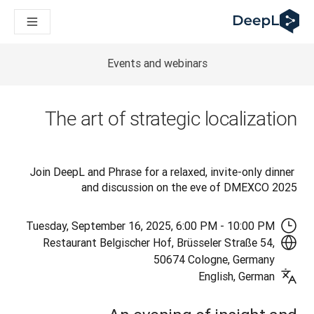
DeepL لوكلاء الذكاء الاصطناعي
Translation Flow في DeepL: عمليات سير عمل جديدة مدعومة بالذكاء الاصطناعي لحالات الاستخدام والتكاملات الرئيسية
The ROI of AI-native translation
How we brought Swiss German to DeepL
Events and webinars
اكتشف «Translation Flow»: حل ترجمة/توطين يعمل على أتمتة سير عمل الترجمة من البداية إلى النهاية، لكل فريق يحتاج إليه
فك رموز الثقة في الحلول اللغوية القائمة على الذكاء الاصطناعي للمؤسسات
كيف نعمل على تطوير نظام تقييم الجودة للترجمة في DeepL
The art of strategic localization
من ترجمة النصوص عالية الجودة إلى منصة صوتية تعمل في الوقت ال
ing an instantly accessible voice demo with DeepL Voice API
Join DeepL and Phrase for a relaxed, invite-only dinner 
and discussion on the eve of DMEXCO 2025
Tuesday, September 16, 2025, 6:00 PM - 10:00 PM
Restaurant Belgischer Hof, Brüsseler Straße 54,
50674 Cologne, Germany
English, German