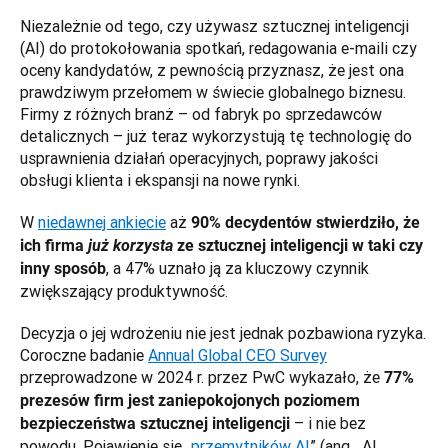
Niezależnie od tego, czy używasz sztucznej inteligencji 
(AI) do protokołowania spotkań, redagowania e-maili czy 
oceny kandydatów, z pewnością przyznasz, że jest ona 
prawdziwym przełomem w świecie globalnego biznesu. 
Firmy z różnych branż – od fabryk po sprzedawców 
detalicznych – już teraz wykorzystują tę technologię do 
usprawnienia działań operacyjnych, poprawy jakości 
obsługi klienta i ekspansji na nowe rynki.
W 
niedawnej ankiecie
 aż 
90% decydentów stwierdziło, że 
ich firma 
już korzysta
 ze sztucznej inteligencji w taki czy 
, a 47% uznało ją za kluczowy czynnik 
inny sposób
zwiększający produktywność. 
Decyzja o jej wdrożeniu nie jest jednak pozbawiona ryzyka. 
Coroczne badanie 
Annual Global CEO Survey
przeprowadzone w 2024 r. przez PwC wykazało, że 
77% 
prezesów firm jest zaniepokojonych poziomem 
 – i nie bez 
bezpieczeństwa sztucznej inteligencji
powodu. Pojawienie się „
przemytników AI
” (ang. „AI 