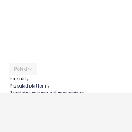
Polski
Produkty
Przegląd platformy
Bezpłatne narzędzie tłumaczeniowe
DeepL API
DeepL Write
DeepL Voice
DeepL Voice for Meetings
DeepL Voice for Conversations