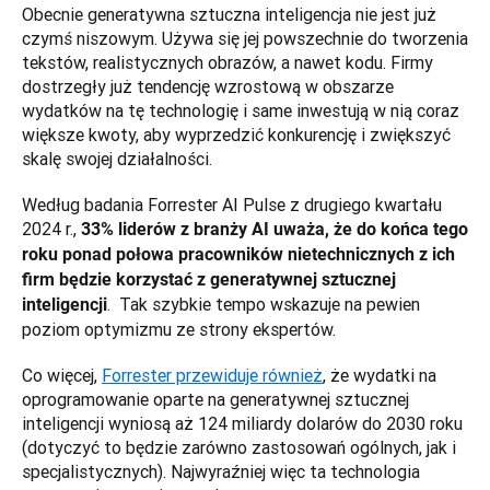
Obecnie generatywna sztuczna inteligencja nie jest już 
czymś niszowym. Używa się jej powszechnie do tworzenia 
tekstów, realistycznych obrazów, a nawet kodu. Firmy 
dostrzegły już tendencję wzrostową w obszarze 
wydatków na tę technologię i same inwestują w nią coraz 
większe kwoty, aby wyprzedzić konkurencję i zwiększyć 
skalę swojej działalności.
Według badania Forrester AI Pulse z drugiego kwartału 
2024 r., 
33% liderów z branży AI uważa, że do końca tego 
roku ponad połowa pracowników nietechnicznych z ich 
firm będzie korzystać z generatywnej sztucznej 
.  Tak szybkie tempo wskazuje na pewien 
inteligencji
poziom optymizmu ze strony ekspertów.
Co więcej, 
Forrester przewiduje również
, że wydatki na 
oprogramowanie oparte na generatywnej sztucznej 
inteligencji wyniosą aż 124 miliardy dolarów do 2030 roku 
(dotyczyć to będzie zarówno zastosowań ogólnych, jak i 
specjalistycznych). Najwyraźniej więc ta technologia 