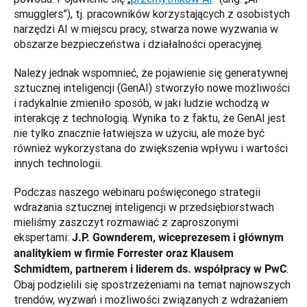
smugglers”), tj. pracowników korzystających z osobistych 
narzędzi AI w miejscu pracy, stwarza nowe wyzwania w 
obszarze bezpieczeństwa i działalności operacyjnej. 
Należy jednak wspomnieć, że pojawienie się generatywnej 
sztucznej inteligencji (GenAI) stworzyło nowe możliwości 
i radykalnie zmieniło sposób, w jaki ludzie wchodzą w 
interakcję z technologią. Wynika to z faktu, że GenAI jest 
nie tylko znacznie łatwiejsza w użyciu, ale może być 
również wykorzystana do zwiększenia wpływu i wartości 
innych technologii.
Podczas naszego webinaru poświęconego strategii 
wdrażania sztucznej inteligencji w przedsiębiorstwach 
mieliśmy zaszczyt rozmawiać z zaproszonymi 
ekspertami: 
J.P. Gownderem, wiceprezesem i głównym 
analitykiem w firmie Forrester oraz Klausem 
. 
Schmidtem, partnerem i liderem ds. współpracy w PwC
Obaj podzielili się spostrzeżeniami na temat najnowszych 
trendów, wyzwań i możliwości związanych z wdrażaniem 