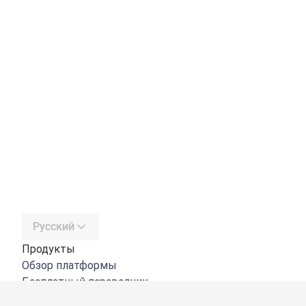
Русский
Продукты
Обзор платформы
Бесплатный переводчик
DeepL API