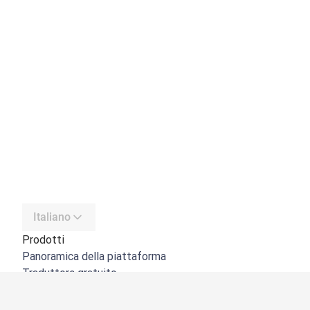
Italiano
Prodotti
Panoramica della piattaforma
Traduttore gratuito
API di DeepL
DeepL Write