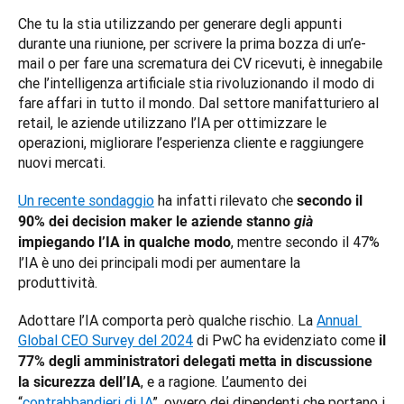
Che tu la stia utilizzando per generare degli appunti 
durante una riunione, per scrivere la prima bozza di un’e-
mail o per fare una scrematura dei CV ricevuti, è innegabile 
che l’intelligenza artificiale stia rivoluzionando il modo di 
fare affari in tutto il mondo. Dal settore manifatturiero al 
retail, le aziende utilizzano l’IA per ottimizzare le 
operazioni, migliorare l’esperienza cliente e raggiungere 
nuovi mercati.
Un recente sondaggio
 ha infatti rilevato che 
secondo il 
90% dei decision maker le aziende stanno 
già
, mentre secondo il 47% 
impiegando l’IA in qualche modo
l’IA è uno dei principali modi per aumentare la 
produttività. 
Adottare l’IA comporta però qualche rischio. La 
Annual 
Global CEO Survey del 2024
 di PwC ha evidenziato come 
il 
77% degli amministratori delegati metta in discussione 
, e a ragione. L’aumento dei 
la sicurezza dell’IA
“
contrabbandieri di IA
”, ovvero dei dipendenti che portano i 