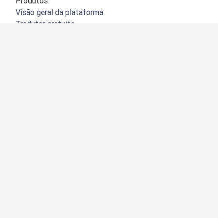
Produtos
Visão geral da plataforma
Tradutor gratuito
API do DeepL
DeepL Write
DeepL Voice
DeepL Voice for Meetings
DeepL Voice for Conversations
Aplicações e integrações
DeepL Pro
Porquê o DeepL?
Segurança de dados
Qualidade
Customization Hub
Acessibilidade
Funções
Tradução de documentos
Tradução de documentos PDF