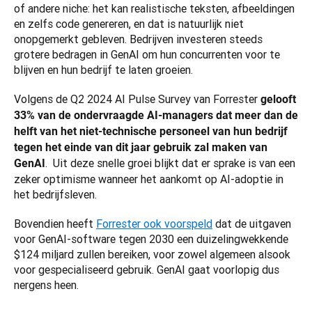
of andere niche: het kan realistische teksten, afbeeldingen 
en zelfs code genereren, en dat is natuurlijk niet 
onopgemerkt gebleven. Bedrijven investeren steeds 
grotere bedragen in GenAI om hun concurrenten voor te 
blijven en hun bedrijf te laten groeien.
Volgens de Q2 2024 AI Pulse Survey van Forrester 
gelooft 
33% van de ondervraagde AI-managers dat meer dan de 
helft van het niet-technische personeel van hun bedrijf 
tegen het einde van dit jaar gebruik zal maken van 
.  Uit deze snelle groei blijkt dat er sprake is van een 
GenAI
zeker optimisme wanneer het aankomt op AI-adoptie in 
het bedrijfsleven.
Bovendien heeft 
Forrester ook voorspeld
 dat de uitgaven 
voor GenAI-software tegen 2030 een duizelingwekkende 
$124 miljard zullen bereiken, voor zowel algemeen alsook 
voor gespecialiseerd gebruik. GenAI gaat voorlopig dus 
nergens heen.