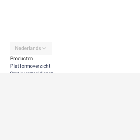
Nederlands
Producten
Platformoverzicht
Gratis vertaaldienst
DeepL API
DeepL Write
DeepL Voice
DeepL Voice for Meetings
DeepL Voice for Conversations
Apps en integraties
DeepL Pro
Waarom DeepL