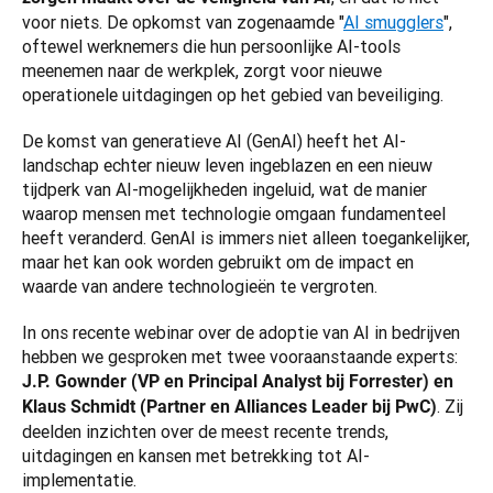
voor niets. De opkomst van zogenaamde "
AI smugglers
", 
oftewel werknemers die hun persoonlijke AI-tools 
meenemen naar de werkplek, zorgt voor nieuwe 
operationele uitdagingen op het gebied van beveiliging. 
De komst van generatieve AI (GenAI) heeft het AI-
landschap echter nieuw leven ingeblazen en een nieuw 
tijdperk van AI-mogelijkheden ingeluid, wat de manier 
waarop mensen met technologie omgaan fundamenteel 
heeft veranderd. GenAI is immers niet alleen toegankelijker, 
maar het kan ook worden gebruikt om de impact en 
waarde van andere technologieën te vergroten.
In ons recente webinar over de adoptie van AI in bedrijven 
hebben we gesproken met twee vooraanstaande experts: 
J.P. Gownder (VP en Principal Analyst bij Forrester) en 
. Zij 
Klaus Schmidt (Partner en Alliances Leader bij PwC)
deelden inzichten over de meest recente trends, 
uitdagingen en kansen met betrekking tot AI-
implementatie. 