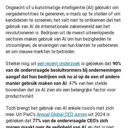
Ongeacht of u kunstmatige intelligentie (AI) gebruikt om 
vergadernotities te genereren, e-mails op te stellen of om 
kandidaten te screenen, het valt niet te ontkennen dat het 
gebruik van AI de internationale zakenwereld aan het 
revolutioneren is. Bedrijven uit de meest uiteenlopende 
sectoren maken gebruik van AI om hun bezigheden te 
stroomlijnen, de ervaringen van hun klanten te verbeteren 
en om nieuwe markten te betreden.
Sterker nog, uit 
een recent onderzoek
 is gebleken dat 
90% 
van de ondervraagde besluitvormers bij ondernemingen 
aangaf dat hun bedrijven ook nu al op de een of andere 
. 47% van hen stelde 
manier gebruik maken van AI
bovendien dat ze AI zien als een belangrijke factor voor 
productiviteit. 
Toch brengt het gebruik van AI enkele risico's met zich 
mee. Uit PwC's 
Annual Global CEO survey
 uit 2024 is 
gebleken dat 
77% van de ondervraagde CEO's zich 
, en dat is niet 
zorgen maakt over de veiligheid van AI