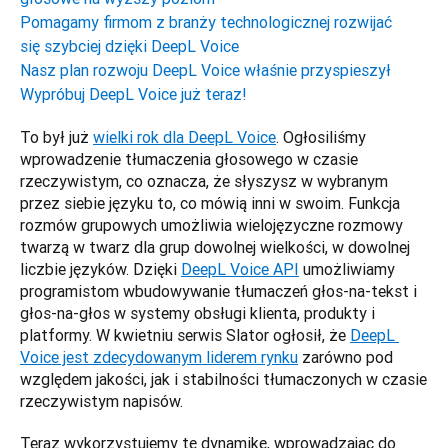
Pomagamy firmom z branży technologicznej rozwijać
się szybciej dzięki DeepL Voice
Nasz plan rozwoju DeepL Voice właśnie przyspieszył
Wypróbuj DeepL Voice już teraz!
To był już 
wielki rok dla DeepL Voice
. Ogłosiliśmy 
wprowadzenie tłumaczenia głosowego w czasie 
rzeczywistym, co oznacza, że słyszysz w wybranym 
przez siebie języku to, co mówią inni w swoim. Funkcja 
rozmów grupowych umożliwia wielojęzyczne rozmowy 
twarzą w twarz dla grup dowolnej wielkości, w dowolnej 
liczbie języków. Dzięki 
DeepL Voice API
 umożliwiamy 
programistom wbudowywanie tłumaczeń głos-na-tekst i 
głos-na-głos w systemy obsługi klienta, produkty i 
platformy. W kwietniu serwis Slator ogłosił, że 
DeepL 
Voice jest zdecydowanym liderem rynku
 zarówno pod 
względem jakości, jak i stabilności tłumaczonych w czasie 
rzeczywistym napisów.
Teraz wykorzystujemy tę dynamikę, wprowadzając do 