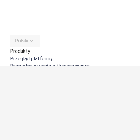
Polski
Produkty
Przegląd platformy
Bezpłatne narzędzie tłumaczeniowe
DeepL API
DeepL Write
DeepL Voice
DeepL Voice for Meetings
DeepL Voice for Conversations
Aplikacje i integracje
DeepL Pro
Dlaczego DeepL?
Bezpieczeństwo danych