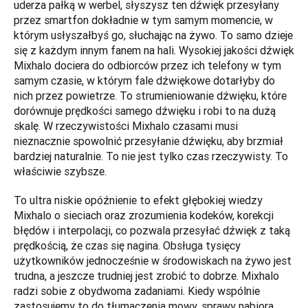
uderza pałką w werbel, słyszysz ten dźwięk przesyłany 
przez smartfon dokładnie w tym samym momencie, w 
którym usłyszałbyś go, słuchając na żywo. To samo dzieje 
się z każdym innym fanem na hali. Wysokiej jakości dźwięk 
Mixhalo dociera do odbiorców przez ich telefony w tym 
samym czasie, w którym fale dźwiękowe dotarłyby do 
nich przez powietrze. To strumieniowanie dźwięku, które 
dorównuje prędkości samego dźwięku i robi to na dużą 
skalę. W rzeczywistości Mixhalo czasami musi 
nieznacznie spowolnić przesyłanie dźwięku, aby brzmiał 
bardziej naturalnie. To nie jest tylko czas rzeczywisty. To 
właściwie szybsze.
To ultra niskie opóźnienie to efekt głębokiej wiedzy 
Mixhalo o sieciach oraz zrozumienia kodeków, korekcji 
błędów i interpolacji, co pozwala przesyłać dźwięk z taką 
prędkością, że czas się nagina. Obsługa tysięcy 
użytkowników jednocześnie w środowiskach na żywo jest 
trudna, a jeszcze trudniej jest zrobić to dobrze. Mixhalo 
radzi sobie z obydwoma zadaniami. Kiedy wspólnie 
zastosujemy to do tłumaczenia mowy, sprawy nabiorą 