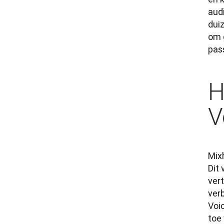
aud
duiz
om 
pas
H
V
Mixh
Dit 
ver
ver
Voic
toe