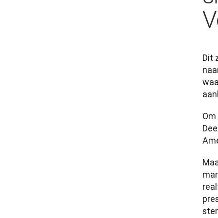
V
Dit
naa
waa
aan
Om 
Dee
Amer
Maa
mar
real
pre
ste