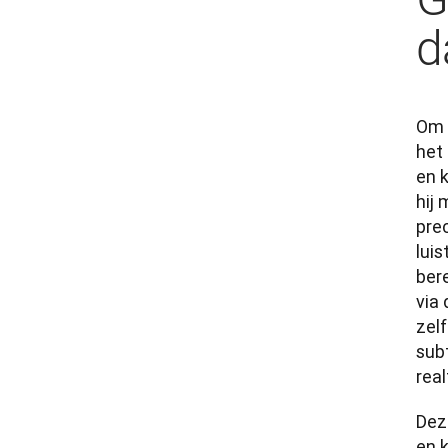
d
Om 
het 
en 
hij 
prec
luis
ber
via 
zel
subt
real
Deze
en k