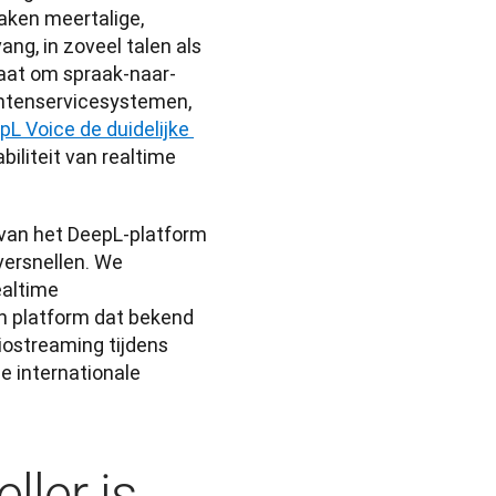
ken meertalige, 
g, in zoveel talen als 
taat om spraak-naar-
antenservicesystemen, 
pL Voice de duidelijke 
iliteit van realtime 
an het DeepL-platform 
versnellen. We 
altime 
n platform dat bekend 
ostreaming tijdens 
 internationale 
ller is