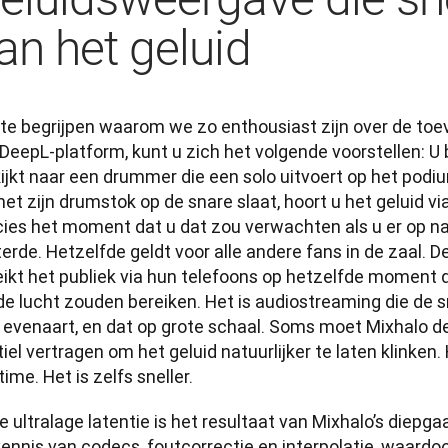
an het geluid
te begrijpen waarom we zo enthousiast zijn over de toe
DeepL-platform, kunt u zich het volgende voorstellen: U 
kijkt naar een drummer die een solo uitvoert op het pod
met zijn drumstok op de snare slaat, hoort u het geluid v
ies het moment dat u dat zou verwachten als u er op natu
terde. Hetzelfde geldt voor alle andere fans in de zaal. De
eikt het publiek via hun telefoons op hetzelfde moment d
de lucht zouden bereiken. Het is audiostreaming die de sn
f evenaart, en dat op grote schaal. Soms moet Mixhalo d
iel vertragen om het geluid natuurlijker te laten klinken. H
time. Het is zelfs sneller.
 ultralage latentie is het resultaat van Mixhalo’s diepg
ennis van codecs, foutcorrectie en interpolatie, waardoo