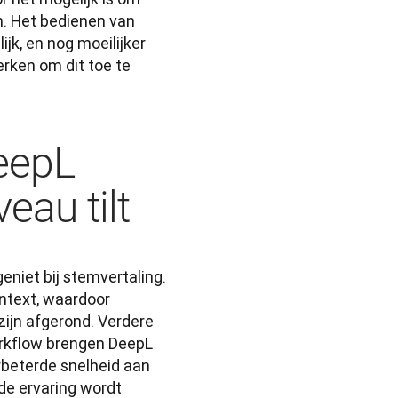
. Het bedienen van 
jk, en nog moeilijker 
ken om dit toe te 
DeepL
eau tilt
niet bij stemvertaling. 
ntext, waardoor 
ijn afgerond. Verdere 
rkflow brengen DeepL 
rbeterde snelheid aan 
e ervaring wordt 