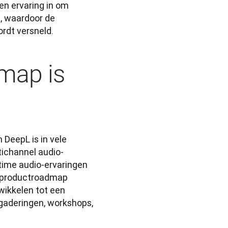
n ervaring in om 
, waardoor de 
rdt versneld.
map is
DeepL is in vele 
tichannel audio-
time audio-ervaringen 
e productroadmap 
ikkelen tot een 
gaderingen, workshops, 