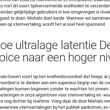
io met dit soort tijdvervormende snelheden te verzenden
enden gelijktijdige gebruikers in live-omgevingen is moeili
goed te doen. Mixhalo doet beide. Wanneer we samenwer
sen op stemvertaling, wordt het al snel heel spannend.
oe ultralage latentie 
oice naar een hoger niv
alo bouwt voort op het snelheidsvoordeel dat DeepL al ge
voordeel is te danken aan een superieur begrip van de co
talingen kunnen beginnen zonder te wachten tot zinnen z
beteringen in onze algoritmen voor stemvertaling en -wo
e nog dichter bij realtime. Voeg daar de door Mixhalo ve
 waarmee stemvertalingen bij het publiek aankomen, en d