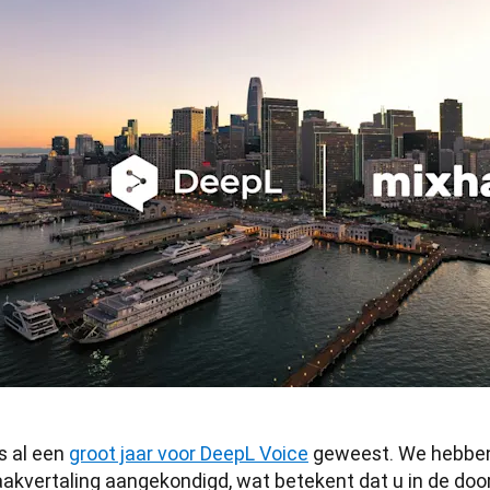
is al een 
groot jaar voor DeepL Voice
 geweest. We hebben
aakvertaling aangekondigd, wat betekent dat u in de door