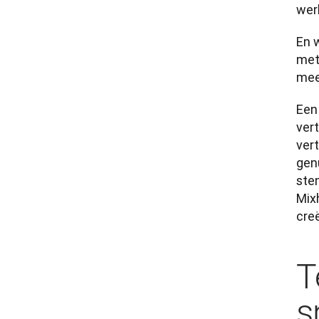
werk
En 
met
meer
Een
vert
ver
gen
ste
Mix
cre
T
s