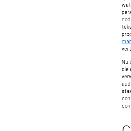
wat
pers
nodi
tek
prod
mark
vert
Nu 
die 
ver
aud
sta
con
con
G