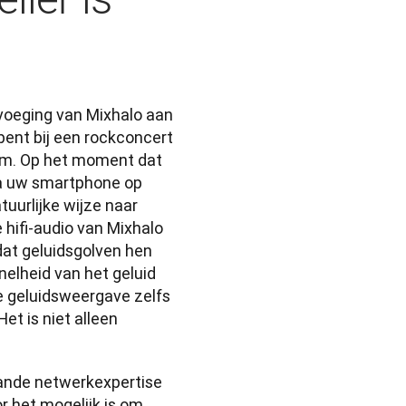
voeging van Mixhalo aan 
bent bij een rockconcert 
ium. Op het moment dat 
ia uw smartphone op 
urlijke wijze naar 
 hifi-audio van Mixhalo 
at geluidsgolven hen 
elheid van het geluid 
e geluidsweergave zelfs 
et is niet alleen 
aande netwerkexpertise 
r het mogelijk is om 