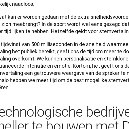
elijk naadloos. 
wat kan er worden gedaan met de extra snelheidsvoordelen
 zich meebrengt? In de sport wordt wel eens gezegd dat d
 tijd lijken te hebben. Hetzelfde geldt voor stemvertalin
 tijdwinst van 500 milliseconden in de snelheid waarmee
aling het publiek bereikt, geeft ons de tijd om meer te d
taling overkomt. We kunnen personalisatie en stemklone
uanceerde intonatie en emotie. Kortom, het geeft ons de 
mvertaling een getrouwere weergave van de spreker te
halo hebben we meer tijd om de best mogelijke stemverta
ëren.
echnologische bedrijv
neller te bouwen met 