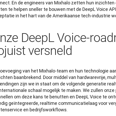
nect. En de engineers van Mixhalo zetten hun inzichten e
nten te helpen sneller te bouwen met de DeepL Voice API
eptatie in het hart van de Amerikaanse tech-industrie wo
nze DeepL Voice-road
ojuist versneld
toevoeging van het Mixhalo-team en hun technologie aan 
ichten baanbrekend. Door middel van hardwarevrije, mul
zendingen zijn we in staat om de volgende generatie real
internationale schaal mogelijk te maken. We zullen onz
snellen om deze kans te benutten en DeepL Voice te ontw
ledig geïntegreerde, realtime communicatielaag voor ver
ntenservice en bedrijfsworkflows. 