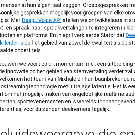
 mensen in hun eigen taal zeggen. Groepsgesprekken ma
oonlijke gesprekken mogelijk voor groepen van elke omvan
g is. Met 
DeepL Voice API
 stellen we ontwikkelaars in s
st- en spraak-naar-spraakvertalingen te integreren in kl
ucten en platforms. En in april verklaarde Slator dat 
Dee
tleider is
 op het gebied van zowel de kwaliteit als de stab
aalde ondertitels.
bouwen we voort op dit momentum met een uitbreiding v
de innovatie op het gebied van stemvertaling verder zal 
welkomen het team van Mixhalo en hun baanbrekende re
iostreamingtechnologie met ultralage latentie. Het is ee
at om het mogelijk maken van ongelooflijke realtime audi
certen, sportevenementen en 's werelds toonaangevende
ferenties, voor duizenden deelnemers tegelijk.
eluidsweergave die sne