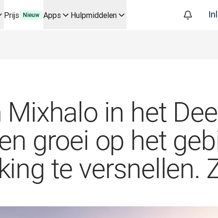
In
Prijs
Apps
Hulpmiddelen
Nieuw
kflows voor belangrijke toepassingen en integraties
workflows van begin tot eind automatiseert, voor elk team dat hi
gesprek met Slator
akplatform
oice API
 Mixhalo in het De
en groei op het geb
ing te versnellen. Z