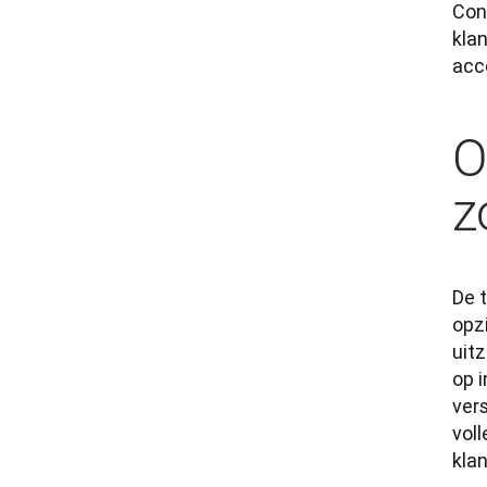
Con
kla
acc
O
z
De 
opz
uit
op 
ver
vol
kla