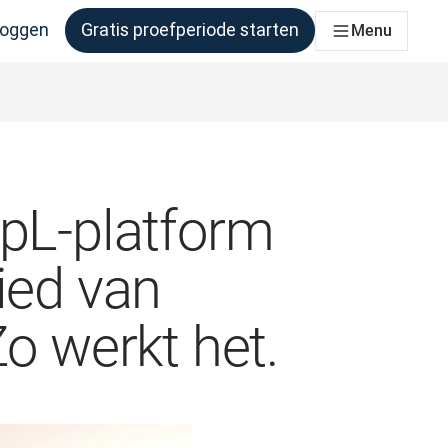
loggen
Gratis proefperiode starten
Menu
er behoefte aan heeft
epL-platform
ied van
o werkt het.