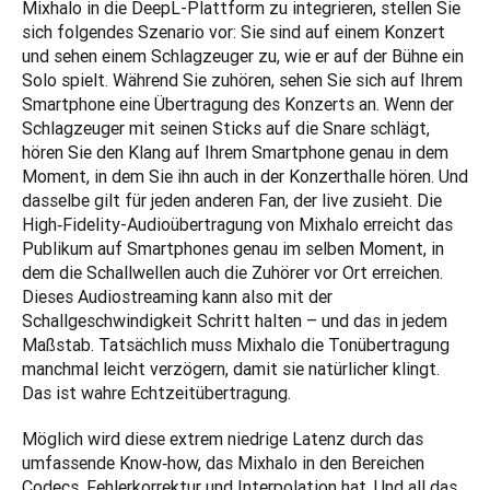
Mixhalo in die DeepL-Plattform zu integrieren, stellen Sie 
sich folgendes Szenario vor: Sie sind auf einem Konzert 
und sehen einem Schlagzeuger zu, wie er auf der Bühne ein 
Solo spielt. Während Sie zuhören, sehen Sie sich auf Ihrem 
Smartphone eine Übertragung des Konzerts an. Wenn der 
Schlagzeuger mit seinen Sticks auf die Snare schlägt, 
hören Sie den Klang auf Ihrem Smartphone genau in dem 
Moment, in dem Sie ihn auch in der Konzerthalle hören. Und 
dasselbe gilt für jeden anderen Fan, der live zusieht. Die 
High‑Fidelity-Audioübertragung von Mixhalo erreicht das 
Publikum auf Smartphones genau im selben Moment, in 
dem die Schallwellen auch die Zuhörer vor Ort erreichen. 
Dieses Audiostreaming kann also mit der 
Schallgeschwindigkeit Schritt halten – und das in jedem 
Maßstab. Tatsächlich muss Mixhalo die Tonübertragung 
manchmal leicht verzögern, damit sie natürlicher klingt. 
Das ist wahre Echtzeitübertragung.
Möglich wird diese extrem niedrige Latenz durch das 
umfassende Know‑how, das Mixhalo in den Bereichen 
Codecs, Fehlerkorrektur und Interpolation hat. Und all das 