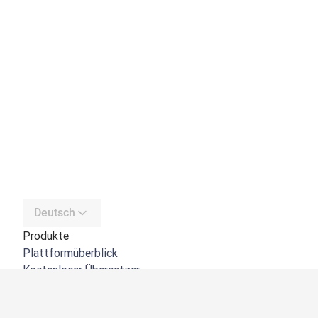
Deutsch
Produkte
Plattformüberblick
Kostenloser Übersetzer
DeepL API
DeepL Write