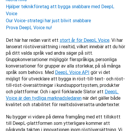
Hjälper teknikföretag att bygga snabbare med DeepL
Voice
Our Voice-strategi har just blivit snabbare
Prova DeepL Voice nu!
Det här har redan varit ett 
stort år för DeepL Voice
. Vi har 
lanserat röstöversättning i realtid, vilket innebär att du hör 
på ditt valda språk vad andra säger på sitt. 
Gruppkonversationer möjliggör flerspråkiga, personliga 
konversationer för grupper av alla storlekar, på så många 
språk som behövs. Med 
DeepL Voice API
 gör vi det 
möjligt för utvecklare att bygga in röst-till-text- och röst-
till-röst-översättningar i kundsupportsystem, produkter 
och plattformar. Och i april förklarade Slator att 
DeepL 
Voice är den tydliga marknadsledaren
 när det gäller både 
kvalitet och stabilitet för realtidsöversatta undertexter.
Nu bygger vi vidare på denna framgång med ett tillskott 
till DeepL-plattformen som ytterligare kommer att 
påskynda takten i innovationen inom röstöversättning. Vi 