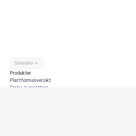
Svenska
Produkter
Plattformsöversikt
Gratis översättare
DeepL API
DeepL Write
DeepL Voice
DeepL Voice for Meetings
DeepL Voice for Conversations
Appar och integreringar