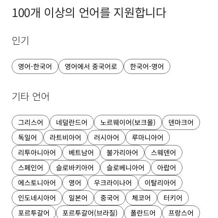
100개 이상의 언어를 지원합니다
인기
영어-한국어
영어에서 중국어로
한국어-영어
기타 언어
그리스어
네덜란드어
노르웨이어(보크몰)
덴마크어
독일어
라트비아어
러시아어
루마니아어
리투아니아어
베트남어
불가리아어
스웨덴어
스페인어
슬로바키아어
슬로베니아어
아랍어
에스토니아어
영어
우크라이나어
이탈리아어
인도네시아어
일본어
중국어
체코어
터키어
포르투갈어
포르투갈어(브라질)
폴란드어
프랑스어