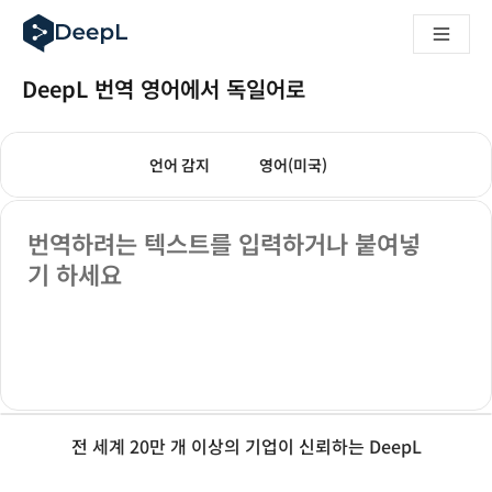
AI 에이전트용 DeepL
DeepL Translation Flow: 주요 사용 사례 및 통합 기능을 
The ROI of AI-native translation
DeepL 번역 영어에서 독일어로
How we brought Swiss German to DeepL
Translation Flow를 만나보세요: 번역 워크플로우를 처음부
번역 모드
텍스트 번역
기업용 언어 AI에 대한 신뢰 해독. Slator와의 대담
도착 언어를 선택하세요. 현재 선택된 언어:
도착 언어를 선택하세요. 현재 
언어 감지
영어(미국)
DeepL의 번역 품질 평가 시스템을 구축하는 방법
고품질 텍스트 번역에서 실시간 음성 플랫폼까지
출발 텍스트
Building an instantly accessible voice demo with DeepL V
번역하려는 텍스트를 입력하거나 붙여넣
기 하세요
전 세계 20만 개 이상의 기업이 신뢰하는 DeepL