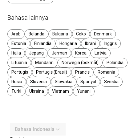
Bahasa lainnya
Arab
Belanda
Bulgaria
Ceko
Denmark
Estonia
Finlandia
Hongaria
Ibrani
Inggris
Italia
Jepang
Jerman
Korea
Latvia
Lituania
Mandarin
Norwegia (bokmål)
Polandia
Portugis
Portugis (Brasil)
Prancis
Romania
Rusia
Slovenia
Slowakia
Spanyol
Swedia
Turki
Ukraina
Vietnam
Yunani
Bahasa Indonesia