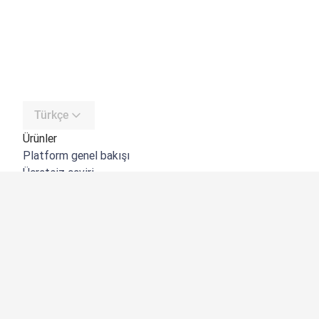
Türkçe
Ürünler
Platform genel bakışı
Ücretsiz çeviri
DeepL API
DeepL Write
DeepL Voice
DeepL Voice for Meetings
DeepL Voice for Conversations
Uygulamalar ve Entegrasyonlar
DeepL Pro
Neden DeepL?