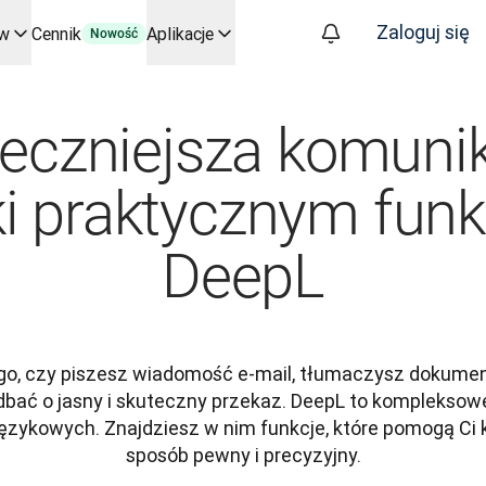
Zaloguj się
ów
Cennik
Aplikacje
Nowość
kluczowych zastosowań i integracji
 procesy tłumaczeniowe od początku do końca – dla każdego zes
eczniejsza komuni
znesie. Rozmowa ze Slatorem
ki praktycznym fun
tym
oice API
DeepL
ego, czy piszesz wiadomość e-mail, tłumaczysz dokumen
dbać o jasny i skuteczny przekaz. DeepL to kompleksowe
ęzykowych. Znajdziesz w nim funkcje, które pomogą Ci 
sposób pewny i precyzyjny.