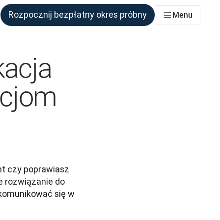
Rozpocznij bezpłatny okres próbny
Menu
połu, który tego potrzebuje
kacja
kcjom
t czy poprawiasz 
 rozwiązanie do 
komunikować się w 