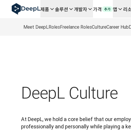
AI 에이전트용 DeepL
제품
솔루션
개발자
가격
앱
리
추가
DeepL Translation Flow: 주요 사용 사례 및 통합 기능
The ROI of AI-native translation
How we brought Swiss German to DeepL
Meet DeepL
Roles
Freelance Roles
Culture
Career Hub
D
Translation Flow를 만나보세요: 번역 워크플로우를 처
기업용 언어 AI에 대한 신뢰 해독. Slator와의 대담
DeepL의 번역 품질 평가 시스템을 구축하는 방법
고품질 텍스트 번역에서 실시간 음성 플랫폼까지
Building an instantly accessible voice demo with Deep
DeepL Culture
At DeepL, we hold a core belief that our emplo
professionally and personally while playing a key