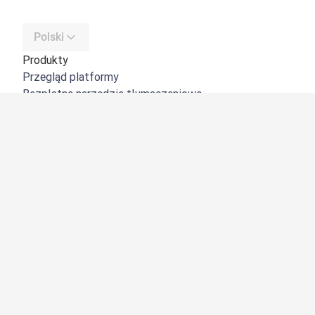
Polski
Produkty
Przegląd platformy
Bezpłatne narzędzie tłumaczeniowe
DeepL API
DeepL Write
DeepL Voice
DeepL Voice for Meetings
DeepL Voice for Conversations
Aplikacje i integracje
DeepL Pro
Dlaczego DeepL?
Bezpieczeństwo danych
Jakość
Customization Hub
Dostępność