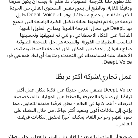
عند تطوير حلنا للترجمة الصوتية، كنا نعلم أنه يجب أن يكون سريعًا 
ودقيقًا للغاية، وبالطبع أن يلتزم بنفس المستوى العالي من الجودة 
الذي نطبقه على جميع منتجاتنا. يوفر لك DeepL Voice حلول 
ترجمة فورية تم تطويرها بعناية بفضل الخبرة الواسعة التي تتمتع 
بها DeepL في مجال الترجمة اللغوية ونماذج الحلول اللغوية 
القائمة على الذكاء الاصطناعي، والتي تم تطبيقها وتحسينها 
لتناسب التطبيقات الفورية. والنتيجة هي حل للترجمة الصوتية 
متاح بنقرة زر واحدة، في المكان الذي تحتاجه بالضبط، ويمكنك 
الاعتماد عليه لمساعدتك في التحدث ومتابعة أي لغة. هذه هي قوة 
DeepL Voice.
عمل تجاري/شركة أكثر ترابطًا
DeepL Voice يضفي معنى جديدًا على فكرة مكان عمل أكثر 
ترابطًا. إن مشاركة المعرفة والضغط على المهارات المتخصصة 
لفريقك - أينما كانوا في العالم - يخلق فرصًا جديدة للتعاون، مما 
يؤدي إلى علاقات أقوى وتنفيذ أكثر نجاحًا. من خلال القضاء على 
سوء الفهم وحواجز اللغة، يمكنك أخيرًا تحقيق إمكانات فريقك 
العالمي. 
صحيح أن التواصل المتعدد اللغات في الوقت الفعلي يجلب فوائد 