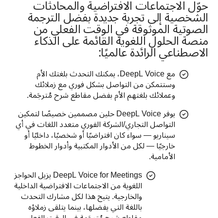
حوّل الاجتماعات الافتراضية والمحادثات
الشخصية إلى تجربة جديدة بفضل الترجمة
الصوتية الموثوقة في الوقت الفعلي من
منصة الحلول اللغوية القائمة على الذكاء
الاصطناعي الرائدة عالميًا:
مع DeepL Voice، يمكنك التحدث بلغتك الأم
وستتمكن من التواصل بشكل فوري مع زملائك
وعملائك بلغتهم الأم بفضل مقاطع شرح مُترجَمة.
يوفر DeepL Voice حلين مصممين خصيصًا لتمكين
التواصل التجاري/الشركة الفوري متعدد اللغات في أي
سيناريو — سواء كان افتراضيًا أو شخصيًا، داخليًا أو
خارجيًا — لكل من الأدوار المكتبية وأدوار الخطوط
الأمامية.
DeepL Voice for Meetings يزيل الحواجز
اللغوية من الاجتماعات الافتراضية الداخلية
والخارجية. يتيح هذا لكل مشارك التحدث
باللغة التي يفضلها، بينما يتلقى زملاؤه