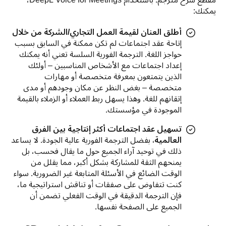
مقطع شرح مُترجَم. باستخدام DeepL Voice for Meetings، 
يمكنك:
أطلق العنان لقيمة العمل التجاري/الشركة من خلال
إتاحة عقد اجتماعات لم تكن ممكنة في السابق بسبب
حواجز اللغة. الترجمة الفورية السلسة تعني أنه يمكنك
إعداد اجتماعات مع الأشخاص المناسبين – أولئك
الذين يتمتعون بمعرفة متخصصة أو مهارات
متخصصة – بغض النظر عن مكان وجودهم أو مدى
إتقانهم للغة. وهذا يسهل ربط العملاء أو الزملاء بالقيمة
الموجودة في مؤسستك.
تسهيل عقد اجتماعات أكثر إنتاجية بين الفرق
العالمية،
بفضل الترجمة الفورية عالية الجودة. لا يساعد
ذلك في توحيد آراء الجميع حول ما يقال فحسب، بل
يمنحهم الثقة للمشاركة بشكل أكبر، مما يقلل من
الوقت الضائع في الأسئلة المتابعة غير الضرورية. سواء
كنت تتفاوض على صفقات أو تناقش استراتيجية ما،
فإن الترجمة الدقيقة في الوقت الفعلي تضمن أن
الجميع على الصفحة نفسها.