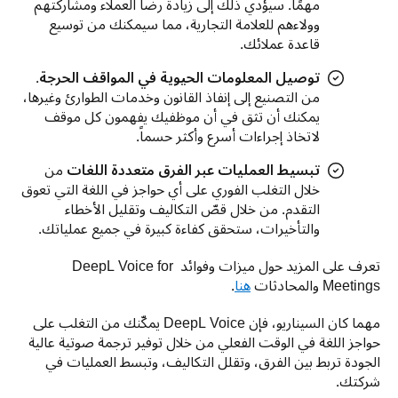
مهمًا. سيؤدي ذلك إلى زيادة رضا العملاء ومشاركتهم
وولاءهم للعلامة التجارية، مما سيمكنك من توسيع
قاعدة عملائك.
توصيل المعلومات الحيوية في المواقف الحرجة
.
من التصنيع إلى إنفاذ القانون وخدمات الطوارئ وغيرها،
يمكنك أن تثق في أن موظفيك يفهمون كل موقف
لاتخاذ إجراءات أسرع وأكثر حسماً.
تبسيط العمليات عبر الفرق متعددة اللغات
من
خلال التغلب الفوري على أي حواجز في اللغة التي تعوق
التقدم. من خلال قصّ التكاليف وتقليل الأخطاء
والتأخيرات، ستحقق كفاءة كبيرة في جميع عملياتك.
تعرف على المزيد حول ميزات وفوائد DeepL Voice for 
Meetings والمحادثات 
هنا
.
مهما كان السيناريو، فإن DeepL Voice يمكّنك من التغلب على 
حواجز اللغة في الوقت الفعلي من خلال توفير ترجمة صوتية عالية 
الجودة تربط بين الفرق، وتقلل التكاليف، وتبسط العمليات في 
شركتك. 