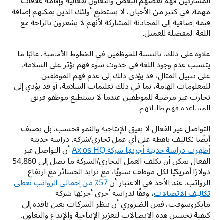
المشاركين فهم بعضهم البعض والتعاون بفعالية وإقامة علاقات 
مهمة. في كثير من الأحيان، لا يستطيع أولئك الذين يمكنهم إضافة 
قيمة إضافية إلى المحادثة المشاركة لأنهم لا يشعرون بالراحة مع 
اللغة المفضلة للعميل. 
علاوة على ذلك، بالنسبة للموظفين في الخطوط الأمامية، غالبًا ما 
يتسبب عدم وجود اللغة في حدوث سوء فهم يؤثر على السلامة. 
على سبيل المثال، قد يؤدي ذلك إلى عدم فهم الموظفين 
للمعلومات الهامة، بما في ذلك تعليمات السلامة، أو قد يؤدي إلى 
تجارب غير مرضية للموظفين عندما لا يستطيع موظفو فريق 
المساعدة فهم طلباتهم.
التواصل غير الفعال لا يعيق الإنتاجية والنمو فحسب، بل يضيف 
أيضًا تكاليف باهظة على أي عمل تجاري/شركة. دراسة حديثة 
أظهرت دراسة حديثة أجرتها شركة Axios HQ
 أن التواصل غير 
الفعال يمكن أن يكلف العمل التجاري/الشركة ما يصل إلى 54,860 
دولارًا أمريكيًا لكل موظف سنويًا، مع تزايد الخسائر مع ارتفاع 
الرواتب. عند الأخذ في الاعتبار أن 
57٪ من إجمالي الرواتب تغطي 
تكاليف الاتصالات
، وفقًا لدراسة أخرى أجرتها شركة 
مايكروسوفت، فمن الضروري أن تنظر الشركات بعين ناقدة إلى 
كيفية تحسين هذه الاتصالات لتعزيز الإنتاجية والإبداع والتعاون.