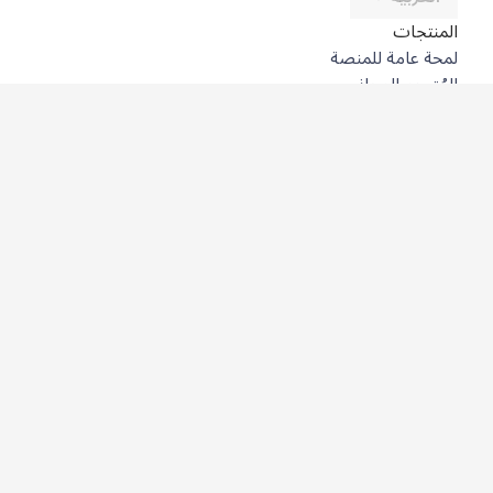
المنتجات
لمحة عامة للمنصة
المُترجِم المجاني
DeepL API
DeepL Write
DeepL Voice
DeepL Voice for Meetings
DeepL Voice for Conversations
التطبيقات والتكاملات
DeepL Pro
لماذا DeepL؟
أمن البيانات
الجودة
Customization Hub
سهولة الوصول
الميزات
ترجمة المستندات