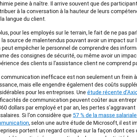
chimie peine à naître. Il arrive souvent que des participan
ribuer à la conversation à la hauteur de leurs compétence
la langue du client. 
lus, pour les employés sur le terrain, le fait de ne pas p
 la source de malentendus pouvant avoir un impact sur la
a peut empêcher le personnel de comprendre des informat
me des consignes de sécurité, ou même avoir un impact 
périence des clients si l’assistance client ne comprend 
communication inefficace est non seulement un frein à la
issance, mais elle engendre également des coûts supplé
idérables pour les entreprises. Une 
étude récente d'Axi
fficacités de communication peuvent coûter aux entrepri
60 dollars par employé et par an, les pertes s'aggravant
salaires. Si l'on considère que 
57 % de la masse salariale
munication
, selon une autre étude de Microsoft, il est im
reprises portent un regard critique sur la façon dont ce