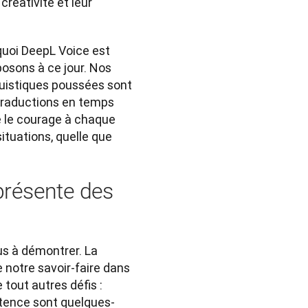
réativité et leur 
uoi DeepL Voice est 
posons à ce jour. Nos 
uistiques poussées sont 
traductions en temps 
e le courage à chaque 
tuations, quelle que 
 présente des
us à démontrer. La 
notre savoir-faire dans 
out autres défis : 
atence sont quelques-