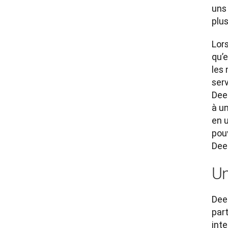
uns
plus
Lor
qu’e
les
serv
Deep
à un
en u
pouv
Dee
Un
Deep
par
inte