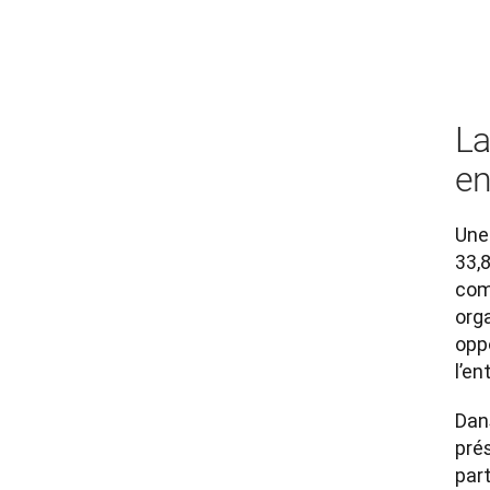
La
en
Une
33,
com
orga
opp
l’en
Dans
prés
part