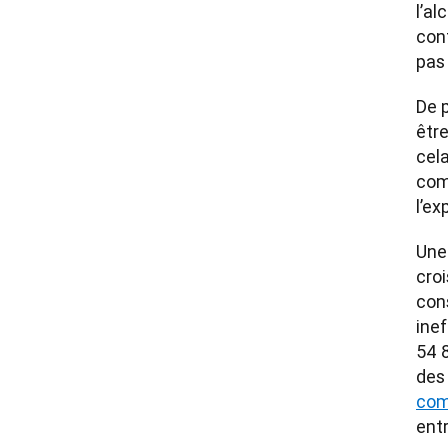
l’al
cont
pas 
De p
être
cel
com
l’ex
Une 
cro
cons
ine
54 8
des 
com
ent