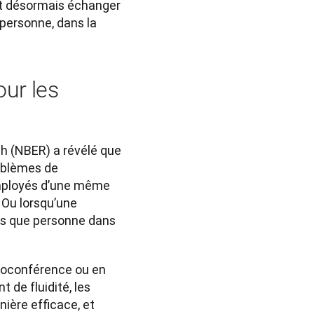
t désormais échanger
 personne, dans la
our les
 (NBER) a révélé que 
oblèmes de 
mployés d’une même 
Ou lorsqu’une 
is que personne dans 
ioconférence ou en 
de fluidité, les 
ière efficace, et 