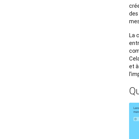
crée
des 
mesu
La 
entr
comp
Cela
et à
l’i
Qu