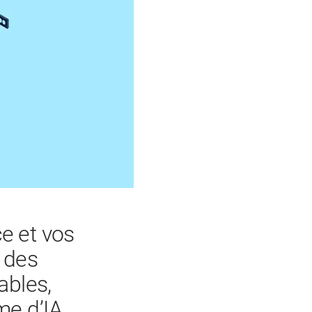
e et vos
 des
ables,
me d’IA