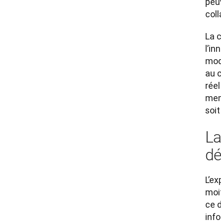
peuv
coll
La 
l’in
mod
au 
réel
mem
soit
La
dé
L’ex
moi
ce d
inf