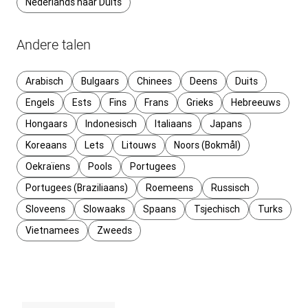
Nederlands naar Duits
Andere talen
Arabisch
Bulgaars
Chinees
Deens
Duits
Engels
Ests
Fins
Frans
Grieks
Hebreeuws
Hongaars
Indonesisch
Italiaans
Japans
Koreaans
Lets
Litouws
Noors (Bokmål)
Oekraïens
Pools
Portugees
Portugees (Braziliaans)
Roemeens
Russisch
Sloveens
Slowaaks
Spaans
Tsjechisch
Turks
Vietnamees
Zweeds