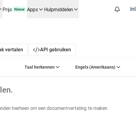
In
Prijs
Apps
Hulpmiddelen
Nieuw
kflows voor belangrijke toepassingen en integraties
workflows van begin tot eind automatiseert, voor elk team dat hi
gesprek met Slator
k vertalen
API gebruiken
akplatform
oice API
Selecteer de brontaal. Momenteel is de volgende 
Selecteer de doeltaa
Taal herkennen
Engels (Amerikaans)
len.
anden hierheen om een documentvertaling te maken.