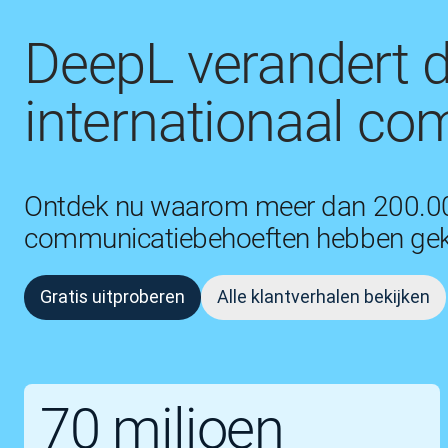
DeepL verandert d
internationaal c
Ontdek nu waarom meer dan 200.00
communicatiebehoeften hebben gek
Gratis uitproberen
Alle klantverhalen bekijken
70 miljoen