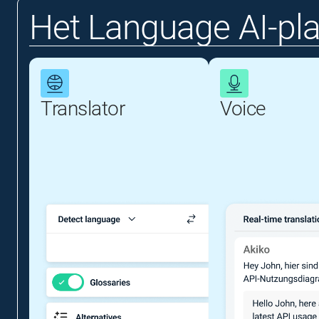
Het Language AI-pl
Translator
Voice