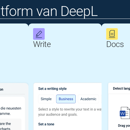
atform van DeepL
Write
Docs