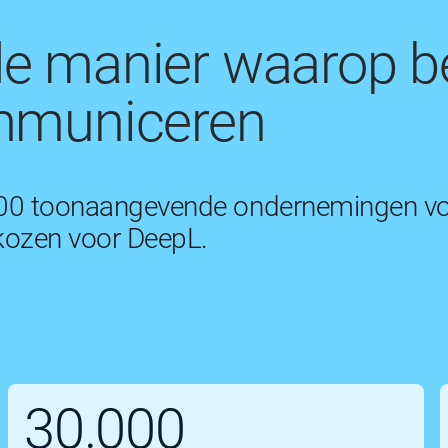
e manier waarop be
ommuniceren
0 toonaangevende ondernemingen voo
ozen voor DeepL.
30.000