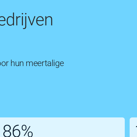
drijven
r hun meertalige
86%