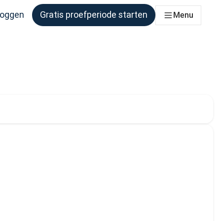
loggen
Gratis proefperiode starten
Menu
er behoefte aan heeft
brontaal geselecteerd:
l. Momenteel is de volgende doeltaal geselecteerd: