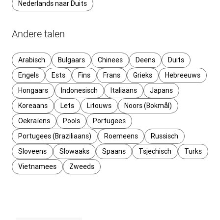
Nederlands naar Duits
Andere talen
Arabisch
Bulgaars
Chinees
Deens
Duits
Engels
Ests
Fins
Frans
Grieks
Hebreeuws
Hongaars
Indonesisch
Italiaans
Japans
Koreaans
Lets
Litouws
Noors (Bokmål)
Oekraïens
Pools
Portugees
Portugees (Braziliaans)
Roemeens
Russisch
Sloveens
Slowaaks
Spaans
Tsjechisch
Turks
Vietnamees
Zweeds