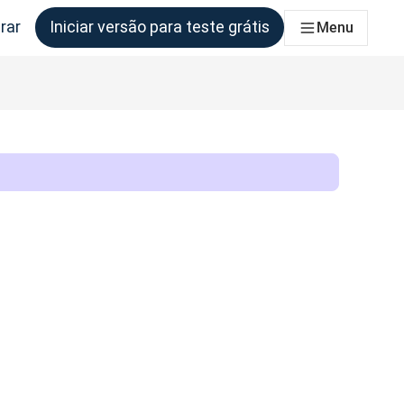
rar
Iniciar versão para teste grátis
Menu
s equipes que precisam disso