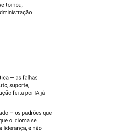
e tornou, 
dministração.
ica — as falhas
to, suporte,
ção feita por IA já
cado — os padrões que
ue o idioma se
 liderança, e não