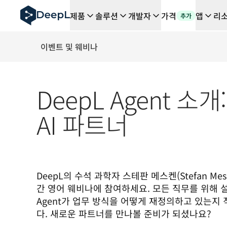
AI 에이전트용 DeepL
제품
솔루션
개발자
가격
앱
리
추가
DeepL Translation Flow: 주요 사용 사례 및 통합 기능
The ROI of AI-native translation
How we brought Swiss German to DeepL
이벤트 및 웨비나
Translation Flow를 만나보세요: 번역 워크플로우를 처
기업용 언어 AI에 대한 신뢰 해독. Slator와의 대담
DeepL의 번역 품질 평가 시스템을 구축하는 방법
DeepL Agent 소
고품질 텍스트 번역에서 실시간 음성 플랫폼까지
Building an instantly accessible voice demo with Deep
AI 파트너
DeepL의 수석 과학자 스테판 메스켄(Stefan Me
간 영어 웨비나에 참여하세요. 모든 직무를 위해 설계된
Agent가 업무 방식을 어떻게 재정의하고 있는지 
다. 새로운 파트너를 만나볼 준비가 되셨나요?