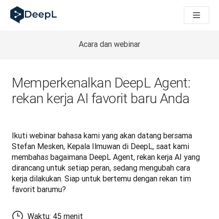
DeepL untuk agen AI
Translation Flow DeepL: Alur kerja baru yang didukung AI un
The ROI of AI-native translation
How we brought Swiss German to DeepL
Acara dan webinar
Temukan Translation Flow: Pelokalan yang mengotomatiskan al
Mengurai Makna Kepercayaan dalam AI bahasa perusahaan. D
Sistem Evaluasi Mutu Terjemahan DeepL: Cara Pengembanga
Memperkenalkan DeepL Agent:
Terjemahan teks berkualitas tinggi ke platform suara real-tim
rekan kerja AI favorit baru Anda
Building an instantly accessible voice demo with DeepL Voic
Ikuti webinar bahasa kami yang akan datang bersama 
Stefan Mesken, Kepala Ilmuwan di DeepL, saat kami 
membahas bagaimana DeepL Agent, rekan kerja AI yang 
dirancang untuk setiap peran, sedang mengubah cara 
kerja dilakukan. Siap untuk bertemu dengan rekan tim 
favorit barumu?
Waktu: 45 menit