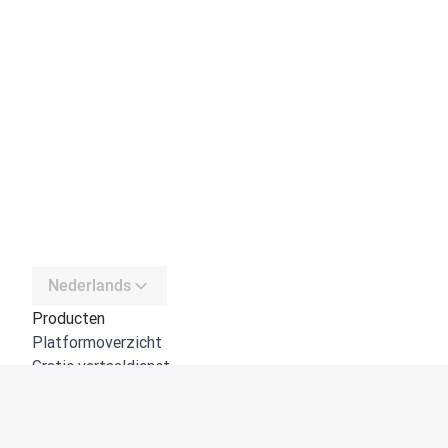
Nederlands
Producten
Platformoverzicht
Gratis vertaaldienst
DeepL API
DeepL Write
DeepL Voice