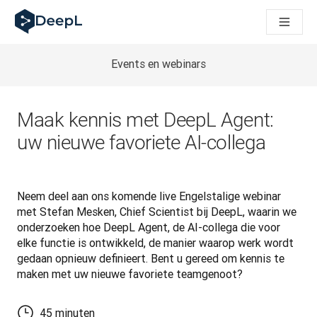
DeepL voor AI-agenten
DeepL Translation Flow: Nieuwe, door AI aangestuurde workfl
The ROI of AI-native translation
How we brought Swiss German to DeepL
Events en webinars
Maak kennis met Translation Flow: Lokalisatie die vertaalwor
Vertrouwen in Language AI voor bedrijfstaal ontrafeld. In ges
Hoe wij de kwaliteitsbeoordeling voor DeepL ontwikkelen
Maak kennis met DeepL Agent:
Van hoogwaardige tekstvertalingen tot een realtime spraakp
uw nieuwe favoriete AI-collega
Building an instantly accessible voice demo with DeepL Voic
Neem deel aan ons komende live Engelstalige webinar 
met Stefan Mesken, Chief Scientist bij DeepL, waarin we 
onderzoeken hoe DeepL Agent, de AI-collega die voor 
elke functie is ontwikkeld, de manier waarop werk wordt 
gedaan opnieuw definieert. Bent u gereed om kennis te 
maken met uw nieuwe favoriete teamgenoot?
45 minuten