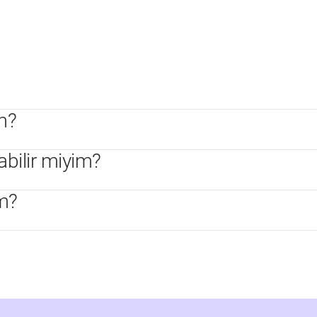
im?
abilir miyim?
ım?