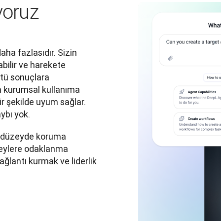
yoruz
a fazlasıdır. Sizin 
abilir ve harekete 
tü sonuçlara 
n kurumsal kullanıma 
r şekilde uyum sağlar. 
ybı yok.
 düzeyde koruma 
eylere odaklanma 
ğlantı kurmak ve liderlik 