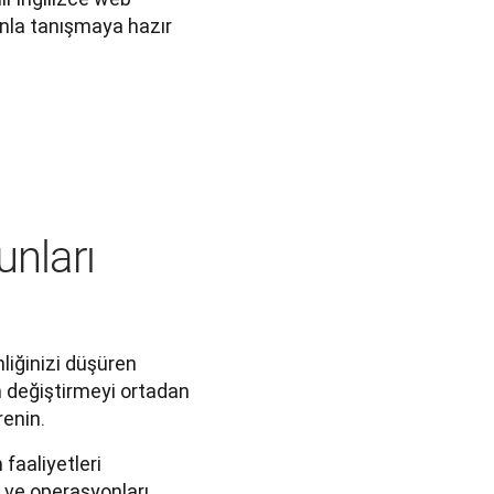
nla tanışmaya hazır 
nları
nliğinizi düşüren
m değiştirmeyi ortadan
renin.
faaliyetleri
 ve operasyonları