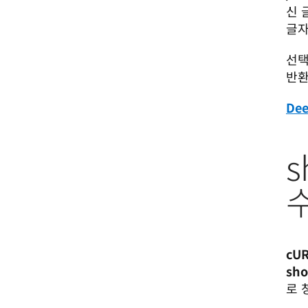
신 
글자
선택
반환
De
s
cU
sh
로 