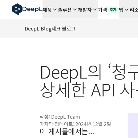
AI 에이전트용 DeepL
제품
솔루션
개발자
가격
앱
리
추가
DeepL Translation Flow: 주요 사용 사례 및 통합 기능
The ROI of AI-native translation
How we brought Swiss German to DeepL
DeepL Blog
테크 블로그
Translation Flow를 만나보세요: 번역 워크플로우를 처
기업용 언어 AI에 대한 신뢰 해독. Slator와의 대담
DeepL의 번역 품질 평가 시스템을 구축하는 방법
고품질 텍스트 번역에서 실시간 음성 플랫폼까지
DeepL의 ‘
Building an instantly accessible voice demo with Deep
상세한 API
작성:
DeepL Team
마지막 업데이트:
2024년 12월 2일
이 게시물에서는...