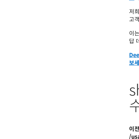
저희
고객
이는
답 
De
보
s
이전
/u