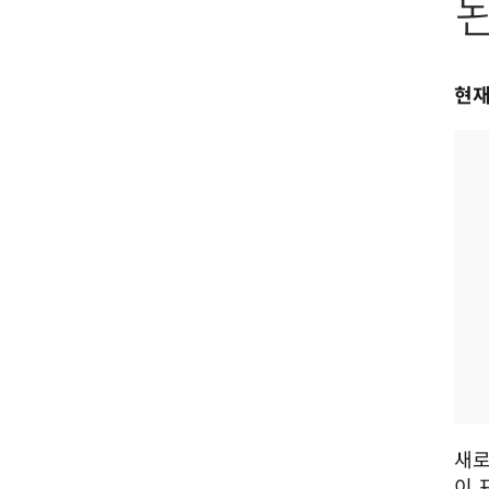
된
현재
새로
이 