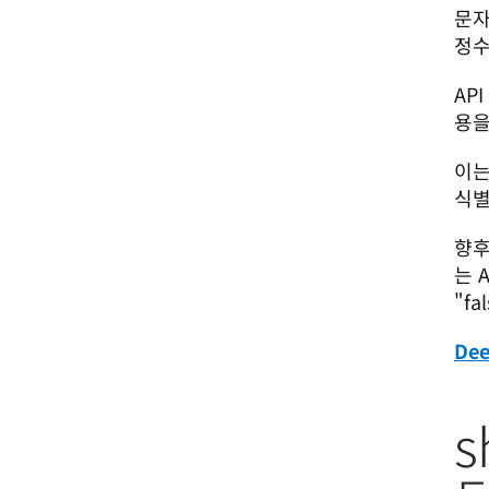
문자
정수
AP
용을
이는
식별
향후
는 A
"f
De
s