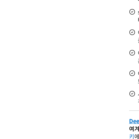
Dee
여겨
키
에