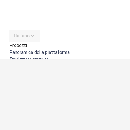
Italiano
Prodotti
Panoramica della piattaforma
Traduttore gratuito
API di DeepL
DeepL Write
DeepL Voice
DeepL Voice for Meetings
DeepL Voice for Conversations
App e integrazioni
DeepL Pro
Perché DeepL
Sicurezza dei dati
Qualità