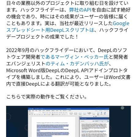
日々の業務以外のプロジェクトに取り組む日を設けてい
ます。ハックフライデーは、
弊社のAPI
を自由に試す絶好
の機会であり、時にはその成果がユーザーの皆様に届く
こともあります。実は、当社が最近リリースした
Google
スプレッドシート用DeepLスクリプトは
、ハックフライ
デープロジェクトの成果でした！

2022年9月のハックフライデーにおいて、DeepLのソフ
トウェア開発者
であるマーヴィン・ベッカー氏
と開発者
エバンジェリスト
のティム・カデンバッハ氏が
、
Microsoft Word版DeepLのDeepL APIアドインプロトタ
イプを構築しました。これにより、ユーザーはWord文書
内で直接DeepLによる翻訳が可能となりました。
こちらで実際の動作をご覧ください。