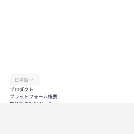
日本語
プロダクト
プラットフォーム概要
無料版の翻訳ツール
DeepL API
DeepL Write
DeepL Voice
DeepL Voice for Meetings