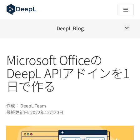
AIエージェント向けDeepL
DeepL Translation Flow：主要なユースケースや
The ROI of AI-native translation
How we brought Swiss German to DeepL
DeepL Blog
Translation Flowのご紹介：あらゆるチームの翻
エンタープライズ向け言語AIの信頼性を読み解く――Slato
DeepLにおける翻訳品質評価の構築方法
Microsoft Officeの
高品質なテキスト翻訳からリアルタイム音声翻訳までを支えるD
Building an instantly accessible voice demo with DeepL V
DeepL APIアドインを1
日で作る
作成：
DeepL Team
最終更新日:
2022年12月20日