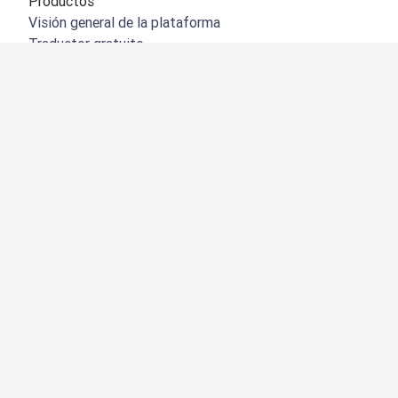
Productos
Visión general de la plataforma
Traductor gratuito
API de DeepL
DeepL Write
DeepL Voice
DeepL Voice for Meetings
DeepL Voice for Conversations
Aplicaciones e integraciones
DeepL Pro
Por qué DeepL
Seguridad de datos
Calidad
Customization Hub
Accesibilidad
Funciones
Traducción de documentos
Traducción de archivos PDF