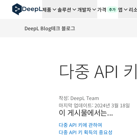
AI 에이전트용 DeepL
제품
솔루션
개발자
가격
앱
리
추가
DeepL Translation Flow: 주요 사용 사례 및 통합 기능
The ROI of AI-native translation
How we brought Swiss German to DeepL
DeepL Blog
테크 블로그
Translation Flow를 만나보세요: 번역 워크플로우를 처
기업용 언어 AI에 대한 신뢰 해독. Slator와의 대담
DeepL의 번역 품질 평가 시스템을 구축하는 방법
고품질 텍스트 번역에서 실시간 음성 플랫폼까지
다중 API
Building an instantly accessible voice demo with Deep
작성:
DeepL Team
마지막 업데이트:
2024년 3월 18일
이 게시물에서는...
다중 API 키에 관하여
다중 API 키 획득의 중요성