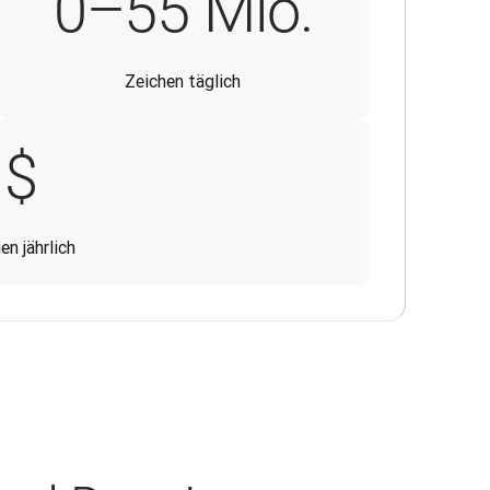
45–55 
0
–55 Mio.
Zeichen täglich
150.000 $
$
en jährlich