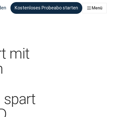
den
Kostenloses Probeabo starten
Menü
ie benötigen
t mit
n
 spart
SD