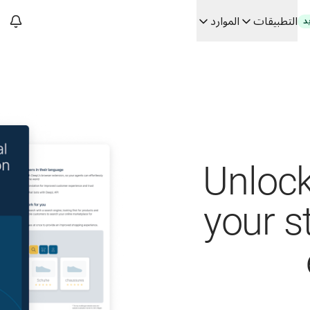
التطبيقات
الموارد
د
سات. في حوار مع Slator
 الفعلي
Building
Unlock
your s