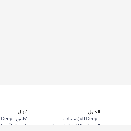
الحلول
تنزيل
DeepL للمؤسسات
تطبيق DeepL لنظام Android
الخدمات القانونية والمهنية
DeepL لأجهزة iPhone