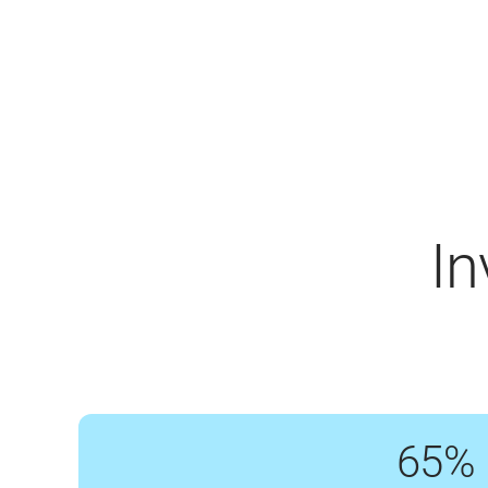
In
65%