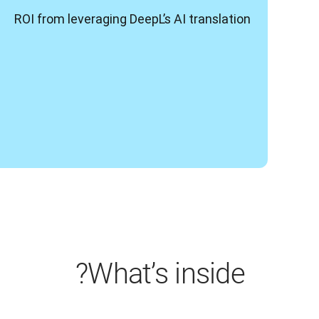
ROI from leveraging DeepL’s AI translation
What’s inside?