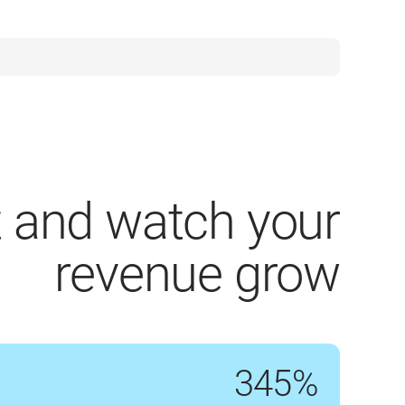
t and watch your
revenue grow
345%