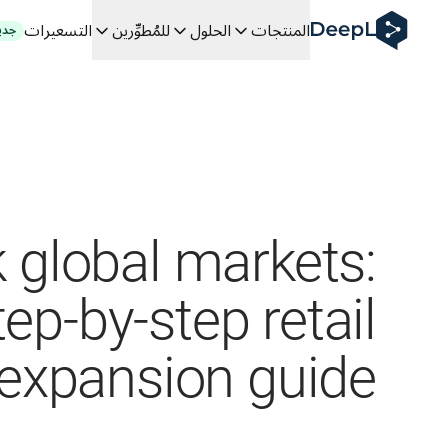
DeepL لوكلاء الذكاء الاصطناعي
المنتجات
الحلول
للمُطوِّرين
التسعيرات
جدي
Translation Flow في DeepL: عمليات سير عمل جديدة مدعومة بالذكاء الاصطناعي لحالات الاستخدام والتكاملات الرئيسية
The ROI of AI-native translation
How we brought Swiss German to DeepL
اكتشف «Translation Flow»: حل ترجمة/توطين يعمل على أتمتة سير عمل الترجمة من البداية إلى النهاية، لكل فريق يحتاج إليه
فك رموز الثقة في الحلول اللغوية القائمة على الذكاء الاصطناعي للمؤس
كيف نعمل على تطوير نظام تقييم الجودة للترجمة في DeepL
من ترجمة النصوص عالية الجودة إلى منصة صوتية تعمل في الوقت
 an instantly accessible voice demo with DeepL Voice API
 global markets:
tep-by-step retail
expansion guide