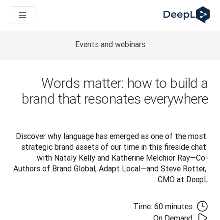
DeepL لوكلاء الذكاء الاصطناعي
Translation Flow في DeepL: عمليات سير عمل جديدة مدعومة بالذكاء الاصطناعي لحالات الاستخدام والتكاملات الرئيسية
The ROI of AI-native translation
How we brought Swiss German to DeepL
Events and webinars
اكتشف «Translation Flow»: حل ترجمة/توطين يعمل على أتمتة سير عمل الترجمة من البداية إلى النهاية، لكل فريق يحتاج إليه
فك رموز الثقة في الحلول اللغوية القائمة على الذكاء الاصطناعي للمؤسسات
كيف نعمل على تطوير نظام تقييم الجودة للترجمة في DeepL
Words matter: how to build a
من ترجمة النصوص عالية الجودة إلى منصة صوتية تعمل في الوقت ال
brand that resonates everywhere
ing an instantly accessible voice demo with DeepL Voice API
Discover why language has emerged as one of the most 
strategic brand assets of our time in this fireside chat 
with Nataly Kelly and Katherine Melchior Ray—Co-
Authors of Brand Global, Adapt Local—and Steve Rotter, 
CMO at DeepL.
Time: 60 minutes
On Demand