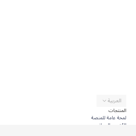
العربية
المنتجات
لمحة عامة للمنصة
المُترجِم المجاني
DeepL API