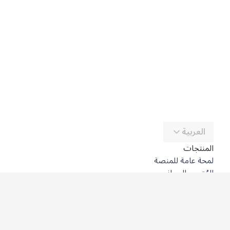
العربية
المنتجات
لمحة عامة للمنصة
المُترجِم المجاني
DeepL API
DeepL Write
DeepL Voice
DeepL Voice for Meetings