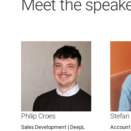
Meet the speak
Philip Croes
Stefan 
Sales Development | DeepL
Account 