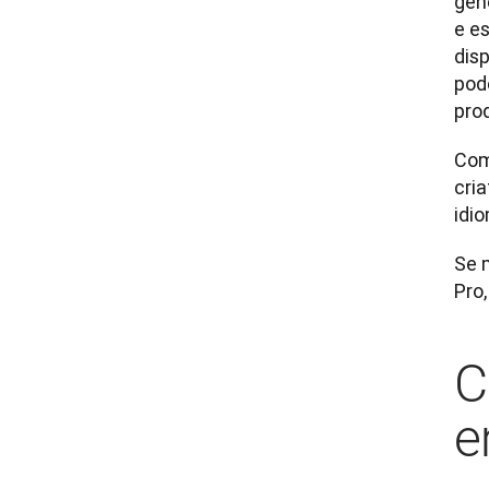
gen
e e
dis
pod
pro
Com
cria
idio
Se 
Pro
C
e