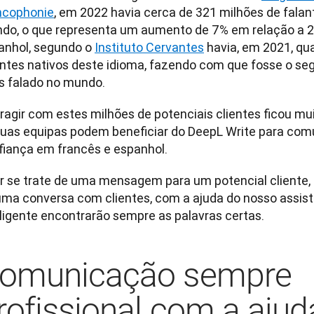
ncophonie
, em 2022 havia cerca de 321 milhões de falant
do, o que representa um aumento de 7% em relação a 20
anhol, segundo o 
Instituto Cervantes
 havia, em 2021, qu
antes nativos deste idioma, fazendo com que fosse o se
s falado no mundo.
ragir com estes milhões de potenciais clientes ficou mui
suas equipas podem beneficiar do DeepL Write para com
fiança em francês e espanhol. 
r se trate de uma mensagem para um potencial cliente, u
uma conversa com clientes, com a ajuda do nosso assiste
eligente encontrarão sempre as palavras certas.
omunicação sempre
rofissional com a ajud