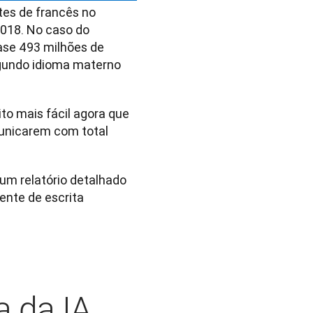
es de francês no 
18. No caso do 
ase 493 milhões de 
gundo idioma materno 
to mais fácil agora que 
unicarem com total 
m relatório detalhado 
nte de escrita 
a da IA