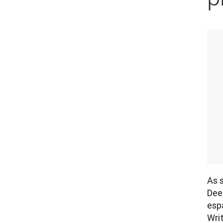
As 
Dee
esp
Wri