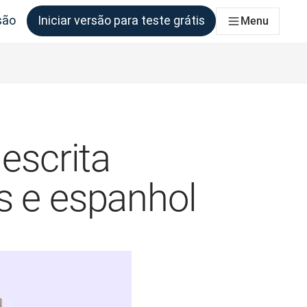
são
Iniciar versão para teste grátis
Menu
as equipas que deles necessitem
escrita
s e espanhol