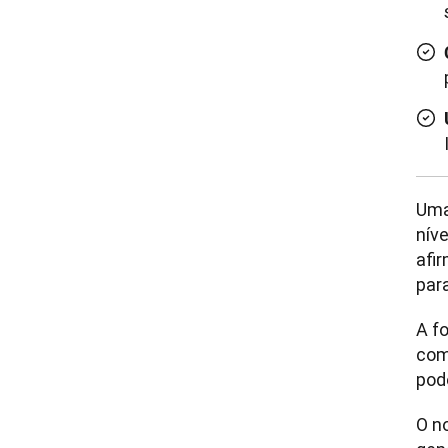
Uma
nív
afi
par
A f
com
pod
O n