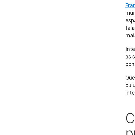
Fra
mun
esp
fal
mai
Inte
as 
con
Que
ou 
int
C
p