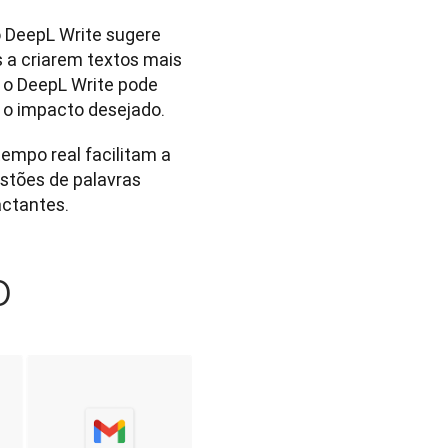
o DeepL Write sugere 
a criarem textos mais 
 o DeepL Write pode 
 o impacto desejado.
empo real facilitam a 
stões de palavras 
actantes.
o