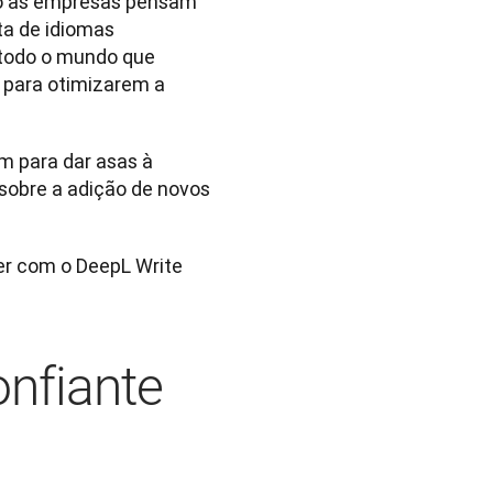
mo as empresas pensam 
a de idiomas 
 todo o mundo que 
 para otimizarem a 
 para dar asas à 
 sobre a adição de novos 
er com o DeepL Write 
nfiante