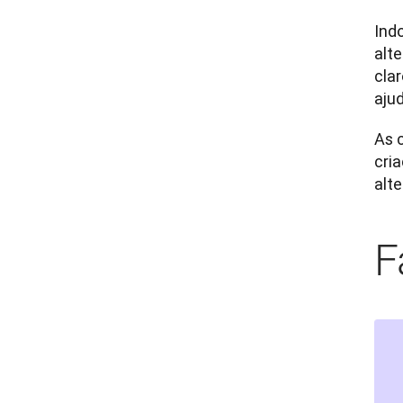
​In
alt
cla
aju
As 
cri
alte
F