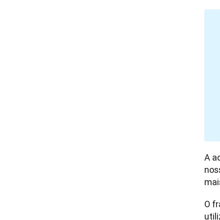
A a
nos
mai
O f
uti