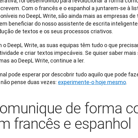
erativa, foi desenvolvido para revolucionar a forma co
screvem. Com o francês e o espanhol a juntarem-se à list
poníveis no DeepL Write, são ainda mais as empresas de
em beneficiar do nosso assistente de escrita inteligente
dução de textos e os seus processos criativos.
 o DeepL Write, as suas equipas têm tudo o que precisam
tividade e criar textos impecáveis. Se quiser saber mais
mas ao DeepL Write, continue a ler.
mal pode esperar por descobrir tudo aquilo que pode faz
, não pense duas vezes: 
experimente-o hoje mesmo
.
omunique de forma co
m francês e espanhol